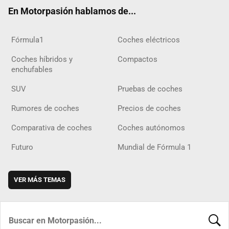
ok
m
m
d
En Motorpasión hablamos de...
Fórmula1
Coches eléctricos
Coches híbridos y
Compactos
enchufables
SUV
Pruebas de coches
Rumores de coches
Precios de coches
Comparativa de coches
Coches autónomos
Futuro
Mundial de Fórmula 1
VER MÁS TEMAS