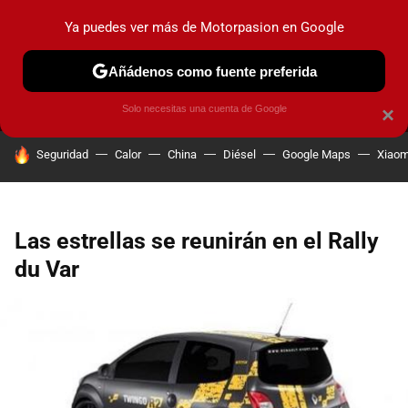
Ya puedes ver más de Motorpasion en Google
MENÚ
NUEVO
Añádenos como fuente preferida
PRUEBAS
COCHES ELÉCTRICOS
OBSERVATORIO
F1
Solo necesitas una cuenta de Google
×
HOY SE HABLA DE
Seguridad
Calor
China
Diésel
Google Maps
Xiaom
Las estrellas se reunirán en el Rally
du Var