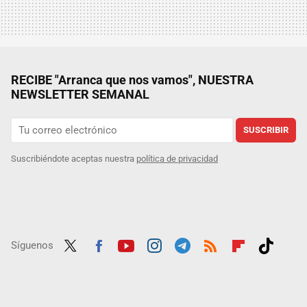
RECIBE "Arranca que nos vamos", NUESTRA
NEWSLETTER SEMANAL
SUSCRIBIR
Suscribiéndote aceptas nuestra
política de privacidad
Síguenos
Twit
Fac
Yout
Inst
Tele
RSS
Flip
Tikt
ter
ebo
ube
agra
gra
boar
ok