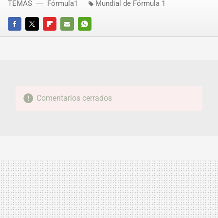
TEMAS
Fórmula1
Mundial de Fórmula 1
FACEBOOK
TWITTER
FLIPBOARD
E-
WHATSAPP
MAIL
Comentarios cerrados