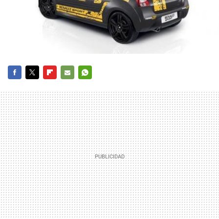
FACEBOOK
TWITTER
FLIPBOARD
E-
WHATSAPP
MAIL