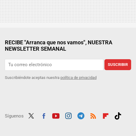
RECIBE "Arranca que nos vamos", NUESTRA
NEWSLETTER SEMANAL
SUSCRIBIR
Suscribiéndote aceptas nuestra
política de privacidad
Síguenos
Twit
Fac
Yout
Inst
Tele
RSS
Flip
Tikt
ter
ebo
ube
agra
gra
boar
ok