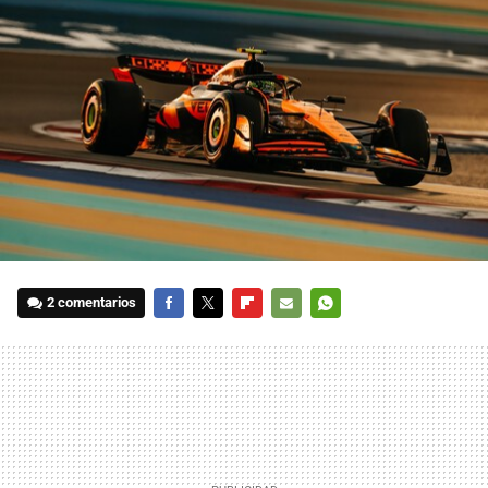
2 comentarios
FACEBOOK
TWITTER
FLIPBOARD
E-
WHATSAPP
MAIL