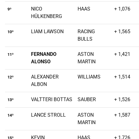
NICO
HAAS
+ 1,076
9º
HÜLKENBERG
LIAM LAWSON
RACING
+ 1,565
10º
BULLS
FERNANDO
ASTON
+ 1,421
11º
ALONSO
MARTIN
ALEXANDER
WILLIAMS
+ 1,514
12º
ALBON
VALTTERI BOTTAS
SAUBER
+ 1,526
13º
LANCE STROLL
ASTON
+ 1,587
14º
MARTIN
KEVIN
HAAS
+ 1,726
15º