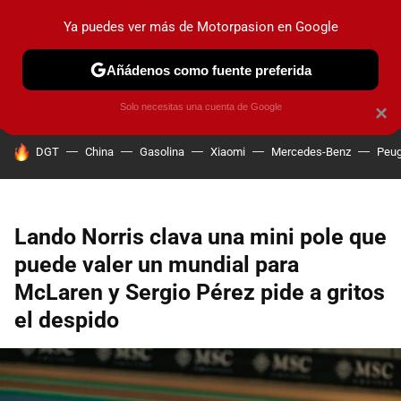
Ya puedes ver más de Motorpasion en Google
PRUEBAS
COCHES ELÉCTRICOS
OBSERVATORIO
F1
Añádenos como fuente preferida
Solo necesitas una cuenta de Google
×
HOY SE HABLA DE
DGT
China
Gasolina
Xiaomi
Mercedes-Benz
Peug
Lando Norris clava una mini pole que
puede valer un mundial para
McLaren y Sergio Pérez pide a gritos
el despido