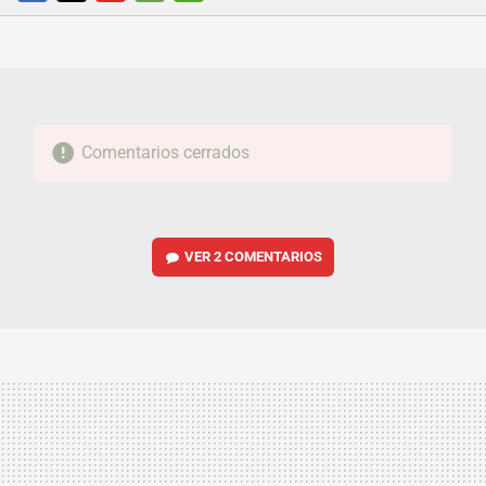
FACEBOOK
TWITTER
FLIPBOARD
E-
WHATSAPP
MAIL
Comentarios cerrados
VER
2 COMENTARIOS