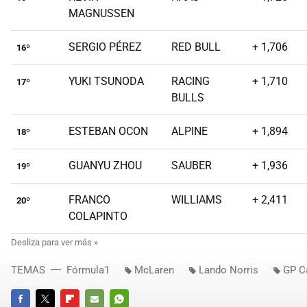
MAGNUSSEN
SERGIO PÉREZ
RED BULL
+ 1,706
16º
YUKI TSUNODA
RACING
+ 1,710
17º
BULLS
ESTEBAN OCON
ALPINE
+ 1,894
18º
GUANYU ZHOU
SAUBER
+ 1,936
19º
FRANCO
WILLIAMS
+ 2,411
20º
COLAPINTO
TEMAS
Fórmula1
McLaren
Lando Norris
GP C