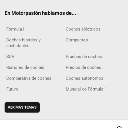
ok
m
m
d
En Motorpasión hablamos de...
Fórmula1
Coches eléctricos
Coches híbridos y
Compactos
enchufables
SUV
Pruebas de coches
Rumores de coches
Precios de coches
Comparativa de coches
Coches autónomos
Futuro
Mundial de Fórmula 1
VER MÁS TEMAS