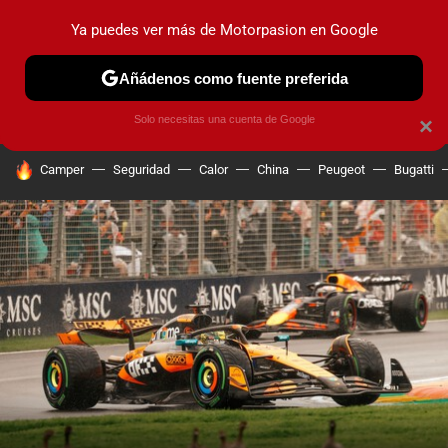
Ya puedes ver más de Motorpasion en Google
PRUEBAS
COCHES ELÉCTRICOS
OBSERVATORIO
F1
Añádenos como fuente preferida
Solo necesitas una cuenta de Google
×
HOY SE HABLA DE
Camper
Seguridad
Calor
China
Peugeot
Bugatti