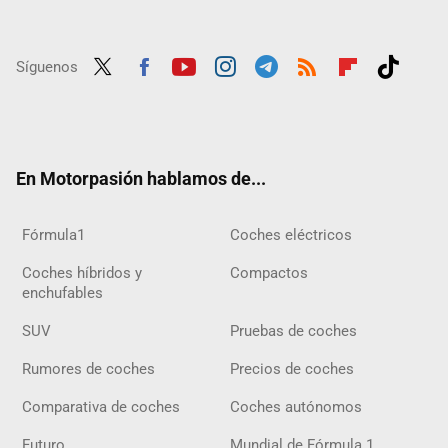
Síguenos
Twit
Fac
Yout
Inst
Tele
RSS
Flip
Tikt
ter
ebo
ube
agra
gra
boar
ok
ok
m
m
d
En Motorpasión hablamos de...
Fórmula1
Coches eléctricos
Coches híbridos y
Compactos
enchufables
SUV
Pruebas de coches
Rumores de coches
Precios de coches
Comparativa de coches
Coches autónomos
Futuro
Mundial de Fórmula 1