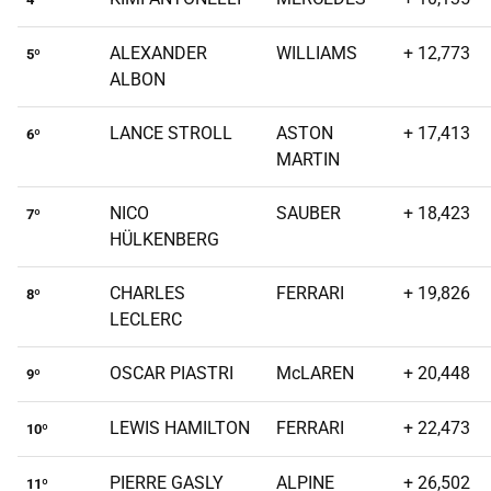
ALEXANDER
WILLIAMS
+ 12,773
5º
ALBON
LANCE STROLL
ASTON
+ 17,413
6º
MARTIN
NICO
SAUBER
+ 18,423
7º
HÜLKENBERG
CHARLES
FERRARI
+ 19,826
8º
LECLERC
OSCAR PIASTRI
McLAREN
+ 20,448
9º
LEWIS HAMILTON
FERRARI
+ 22,473
10º
PIERRE GASLY
ALPINE
+ 26,502
11º