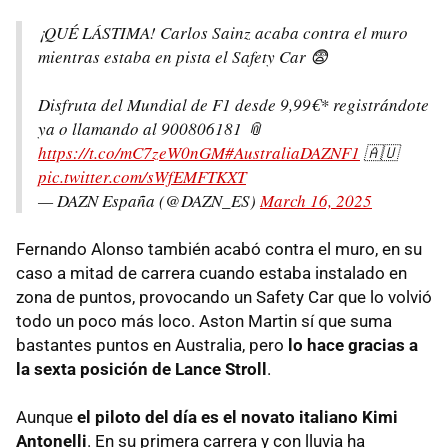
¡QUÉ LÁSTIMA! Carlos Sainz acaba contra el muro
mientras estaba en pista el Safety Car 😨
Disfruta del Mundial de F1 desde 9,99€* registrándote
ya o llamando al 900806181 📎
https://t.co/mC7zeW0nGM
#AustraliaDAZNF1
🇦🇺
pic.twitter.com/sWfEMFTKXT
— DAZN España (@DAZN_ES)
March 16, 2025
Fernando Alonso también acabó contra el muro, en su
caso a mitad de carrera cuando estaba instalado en
zona de puntos, provocando un Safety Car que lo volvió
todo un poco más loco. Aston Martin sí que suma
bastantes puntos en Australia, pero
lo hace gracias a
la sexta posición de Lance Stroll
.
Aunque
el piloto del día es el novato italiano Kimi
Antonelli
. En su primera carrera y con lluvia ha