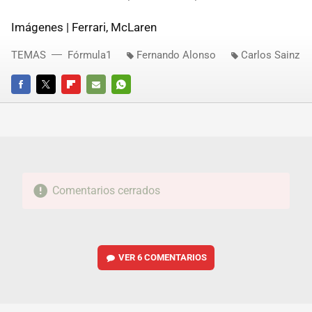
Imágenes | Ferrari, McLaren
TEMAS
Fórmula1
Fernando Alonso
Carlos Sainz
FACEBOOK
TWITTER
FLIPBOARD
E-
WHATSAPP
MAIL
Comentarios cerrados
VER
6 COMENTARIOS