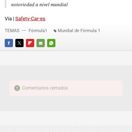
notoriedad a nivel mundial
Vía |
Safety-Car-es
TEMAS
Fórmula1
Mundial de Fórmula 1
FACEBOOK
TWITTER
FLIPBOARD
E-
WHATSAPP
MAIL
Comentarios cerrados