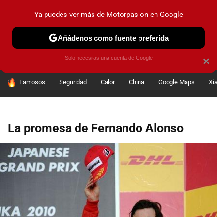
Ya puedes ver más de Motorpasion en Google
PRUEBAS
COCHES ELÉCTRICOS
OBSERVATORIO
F1
Añádenos como fuente preferida
Solo necesitas una cuenta de Google
×
HOY SE HABLA DE
Famosos
Seguridad
Calor
China
Google Maps
Xi
La promesa de Fernando Alonso