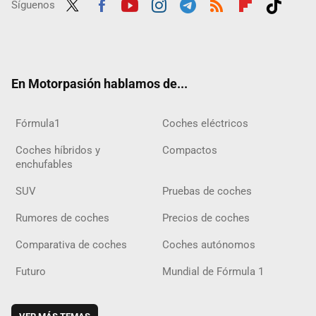
Síguenos
Twit
Fac
Yout
Inst
Tele
RSS
Flip
Tikt
ter
ebo
ube
agra
gra
boar
ok
ok
m
m
d
En Motorpasión hablamos de...
Fórmula1
Coches eléctricos
Coches híbridos y
Compactos
enchufables
SUV
Pruebas de coches
Rumores de coches
Precios de coches
Comparativa de coches
Coches autónomos
Futuro
Mundial de Fórmula 1