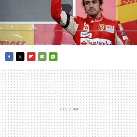
FACEBOOK
TWITTER
FLIPBOARD
E-
WHATSAPP
MAIL