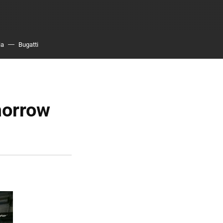
ia
Bugatti
morrow