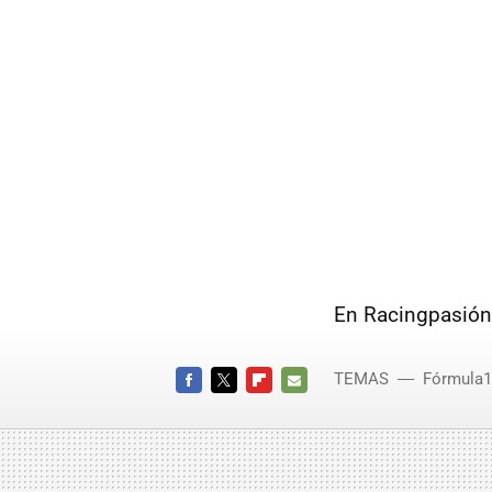
En Racingpasión
TEMAS
Fórmula1
FACEBOOK
TWITTER
FLIPBOARD
E-
MAIL