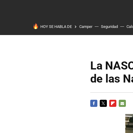
HOY SE HABLA DE
Camper
Seguridad
Cal
La NASC
de las N
FACEBOOK
TWITTER
FLIPBOARD
E-
MAIL