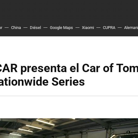
or
China
Diésel
Google Maps
Xiaomi
CUPRA
Aleman
AR presenta el Car of To
ationwide Series