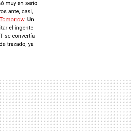
mó muy en serio
os ante, casi,
f Tomorrow
.
Un
itar el ingente
T se convertía
de trazado, ya