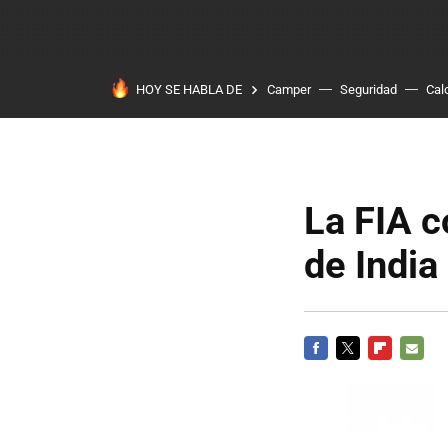
HOY SE HABLA DE
Camper
Seguridad
Cal
La FIA c
de India
FACEBOOK
TWITTER
FLIPBOARD
E-
MAIL