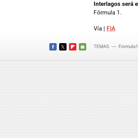
Interlagos será e
Fórmula 1.
Vía |
FIA
TEMAS
Fórmula1
FACEBOOK
TWITTER
FLIPBOARD
E-
MAIL