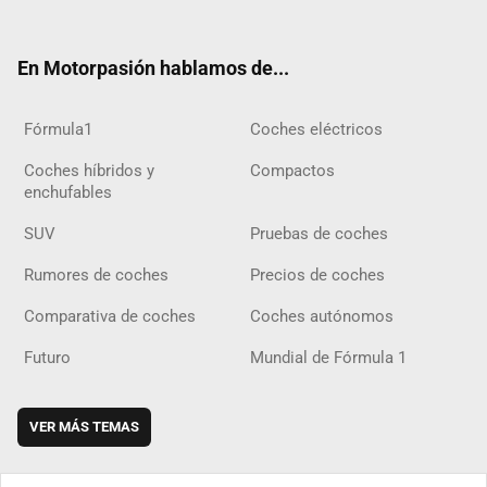
ter
ebo
ube
agra
gra
boar
ok
ok
m
m
d
En Motorpasión hablamos de...
Fórmula1
Coches eléctricos
Coches híbridos y
Compactos
enchufables
SUV
Pruebas de coches
Rumores de coches
Precios de coches
Comparativa de coches
Coches autónomos
Futuro
Mundial de Fórmula 1
VER MÁS TEMAS