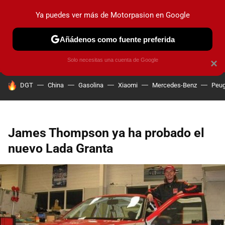
Ya puedes ver más de Motorpasion en Google
PRUEBAS
COCHES ELÉCTRICOS
OBSERVATORIO
F1
Añádenos como fuente preferida
Solo necesitas una cuenta de Google
×
HOY SE HABLA DE
DGT
China
Gasolina
Xiaomi
Mercedes-Benz
Peug
James Thompson ya ha probado el
nuevo Lada Granta