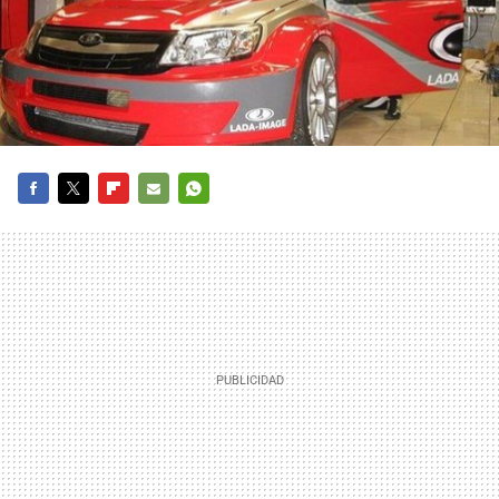
FACEBOOK
TWITTER
FLIPBOARD
E-
WHATSAPP
MAIL