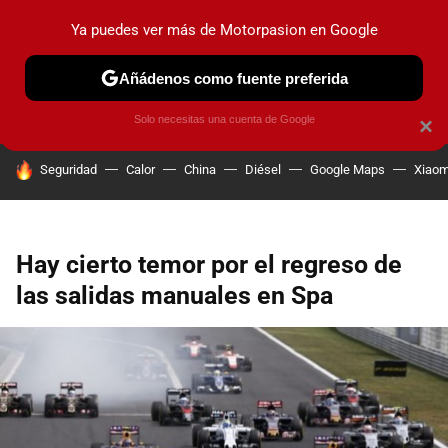
Ya puedes ver más de Motorpasion en Google
PRUEBAS
COCHES ELÉCTRICOS
OBSERVATORIO
F1
Añádenos como fuente preferida
Solo necesitas una cuenta de Google
×
HOY SE HABLA DE
Seguridad
Calor
China
Diésel
Google Maps
Xiaom
Hay cierto temor por el regreso de
las salidas manuales en Spa