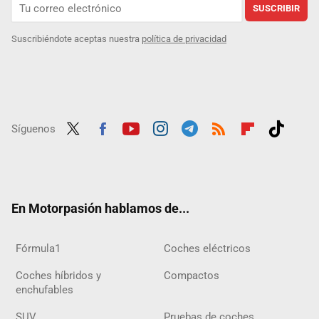
SUSCRIBIR
Suscribiéndote aceptas nuestra
política de privacidad
Síguenos
Twit
Fac
Yout
Inst
Tele
RSS
Flip
Tikt
ter
ebo
ube
agra
gra
boar
ok
ok
m
m
d
En Motorpasión hablamos de...
Fórmula1
Coches eléctricos
Coches híbridos y
Compactos
enchufables
SUV
Pruebas de coches