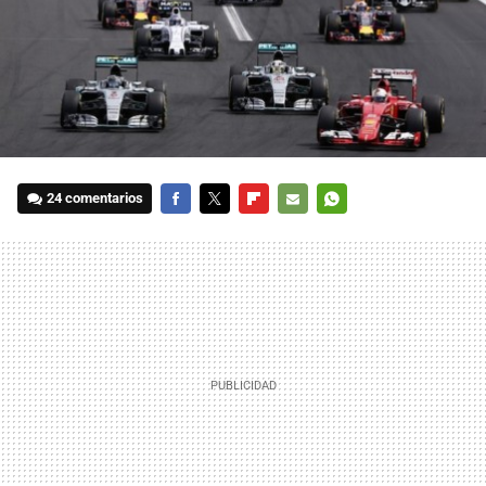
24 comentarios
FACEBOOK
TWITTER
FLIPBOARD
E-
WHATSAPP
MAIL