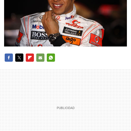
FACEBOOK
TWITTER
FLIPBOARD
E-
WHATSAPP
MAIL