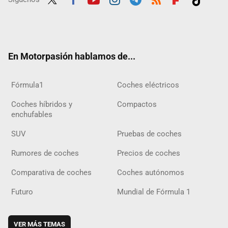
Twit
Fac
Yout
Inst
Tele
RSS
Flip
Tikt
ter
ebo
ube
agra
gra
boar
ok
ok
m
m
d
En Motorpasión hablamos de...
Fórmula1
Coches eléctricos
Coches híbridos y
Compactos
enchufables
SUV
Pruebas de coches
Rumores de coches
Precios de coches
Comparativa de coches
Coches autónomos
Futuro
Mundial de Fórmula 1
VER MÁS TEMAS