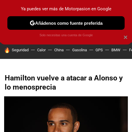
Ya puedes ver más de Motorpasion en Google
PRUEBAS
COCHES ELÉCTRICOS
OBSERVATORIO
F1
Añádenos como fuente preferida
Solo necesitas una cuenta de Google
×
HOY SE HABLA DE
Seguridad
Calor
China
Gasolina
GPS
BMW
F
Hamilton vuelve a atacar a Alonso y
lo menosprecia