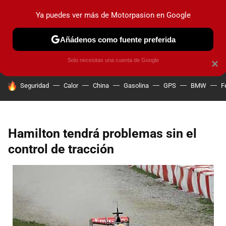
Ya puedes ver más de Motorpasion en Google
PRUEBAS
COCHES ELÉCTRICOS
OBSERVATORIO
F1
Añádenos como fuente preferida
Solo necesitas una cuenta de Google
×
HOY SE HABLA DE
Seguridad
Calor
China
Gasolina
GPS
BMW
F
Hamilton tendrá problemas sin el
control de tracción