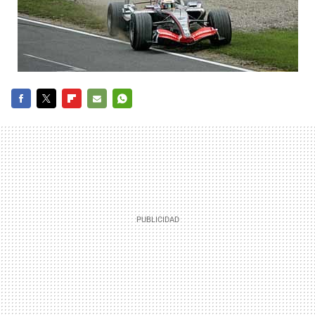
FACEBOOK
TWITTER
FLIPBOARD
E-
WHATSAPP
MAIL