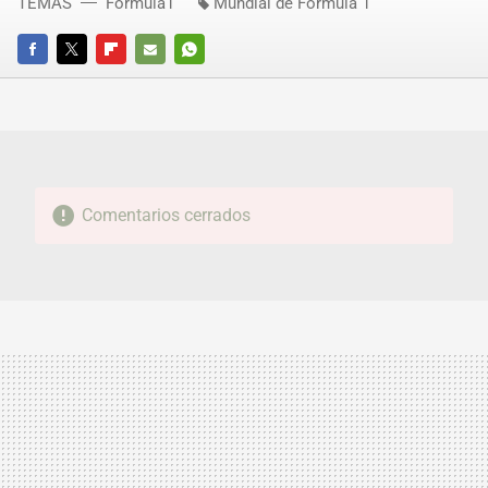
TEMAS
Fórmula1
Mundial de Fórmula 1
FACEBOOK
TWITTER
FLIPBOARD
E-
WHATSAPP
MAIL
Comentarios cerrados