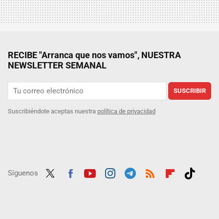
RECIBE "Arranca que nos vamos", NUESTRA
NEWSLETTER SEMANAL
SUSCRIBIR
Suscribiéndote aceptas nuestra
política de privacidad
Síguenos
Twit
Fac
Yout
Inst
Tele
RSS
Flip
Tikt
ter
ebo
ube
agra
gra
boar
ok
ok
m
m
d