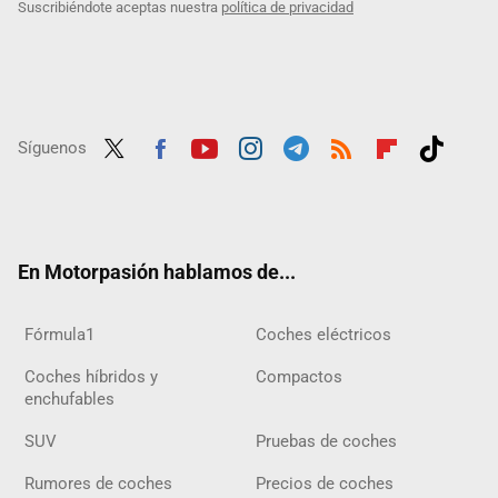
Suscribiéndote aceptas nuestra
política de privacidad
Síguenos
Twit
Fac
Yout
Inst
Tele
RSS
Flip
Tikt
ter
ebo
ube
agra
gra
boar
ok
ok
m
m
d
En Motorpasión hablamos de...
Fórmula1
Coches eléctricos
Coches híbridos y
Compactos
enchufables
SUV
Pruebas de coches
Rumores de coches
Precios de coches