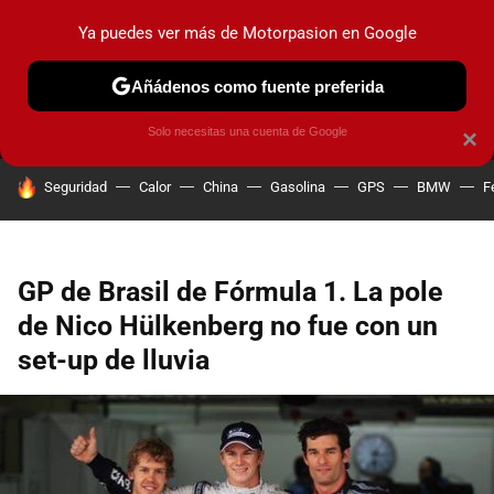
Ya puedes ver más de Motorpasion en Google
MENÚ
NUEVO
Añádenos como fuente preferida
PRUEBAS
COCHES ELÉCTRICOS
OBSERVATORIO
F1
Solo necesitas una cuenta de Google
×
HOY SE HABLA DE
Seguridad
Calor
China
Gasolina
GPS
BMW
F
GP de Brasil de Fórmula 1. La pole
de Nico Hülkenberg no fue con un
set-up de lluvia