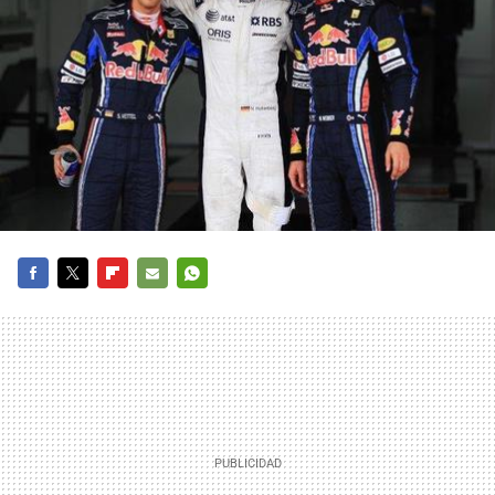
FACEBOOK
TWITTER
FLIPBOARD
E-
WHATSAPP
MAIL