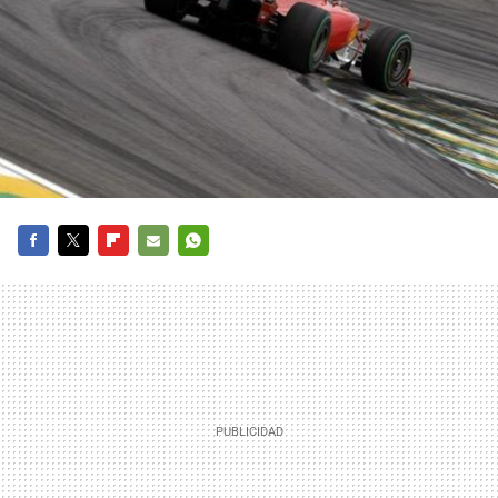
FACEBOOK
TWITTER
FLIPBOARD
E-
WHATSAPP
MAIL