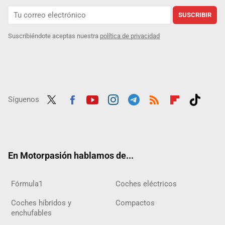
SUSCRIBIR
Suscribiéndote aceptas nuestra
política de privacidad
Síguenos
Twit
Fac
Yout
Inst
Tele
RSS
Flip
Tikt
ter
ebo
ube
agra
gra
boar
ok
ok
m
m
d
En Motorpasión hablamos de...
Fórmula1
Coches eléctricos
Coches híbridos y
Compactos
enchufables