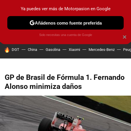
Ya puedes ver más de Motorpasion en Google
PRUEBAS
COCHES ELÉCTRICOS
OBSERVATORIO
F1
Añádenos como fuente preferida
Solo necesitas una cuenta de Google
×
HOY SE HABLA DE
DGT
China
Gasolina
Xiaomi
Mercedes-Benz
Peug
GP de Brasil de Fórmula 1. Fernando
Alonso minimiza daños