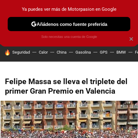
Ya puedes ver más de Motorpasion en Google
PRUEBAS
COCHES ELÉCTRICOS
OBSERVATORIO
F1
Añádenos como fuente preferida
Solo necesitas una cuenta de Google
×
HOY SE HABLA DE
Seguridad
Calor
China
Gasolina
GPS
BMW
F
Felipe Massa se lleva el triplete del
primer Gran Premio en Valencia