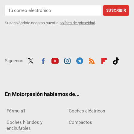
SUSCRIBIR
Suscribiéndote aceptas nuestra
política de privacidad
Síguenos
Twit
Fac
Yout
Inst
Tele
RSS
Flip
Tikt
ter
ebo
ube
agra
gra
boar
ok
ok
m
m
d
En Motorpasión hablamos de...
Fórmula1
Coches eléctricos
Coches híbridos y
Compactos
enchufables