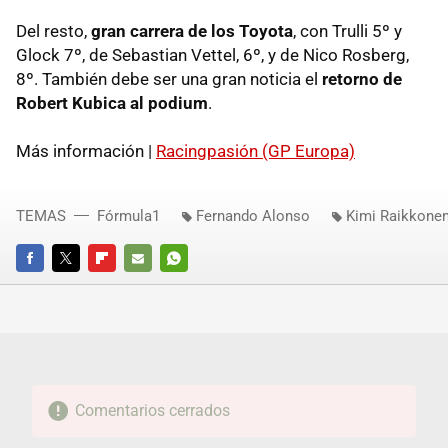
Del resto,
gran carrera de los Toyota
, con Trulli 5º y
Glock 7º, de Sebastian Vettel, 6º, y de Nico Rosberg,
8º. También debe ser una gran noticia el
retorno de
Robert Kubica al podium
.
Más información |
Racingpasión (GP Europa)
TEMAS
Fórmula1
Fernando Alonso
Kimi Raikkone
FACEBOOK
TWITTER
FLIPBOARD
E-
WHATSAPP
MAIL
Comentarios cerrados