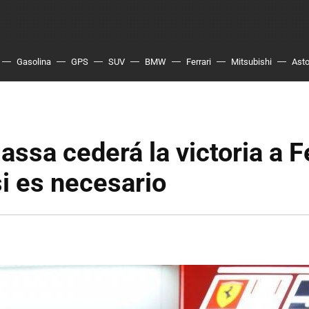
Gasolina
GPS
SUV
BMW
Ferrari
Mitsubishi
Asto
assa cederá la victoria a 
i es necesario