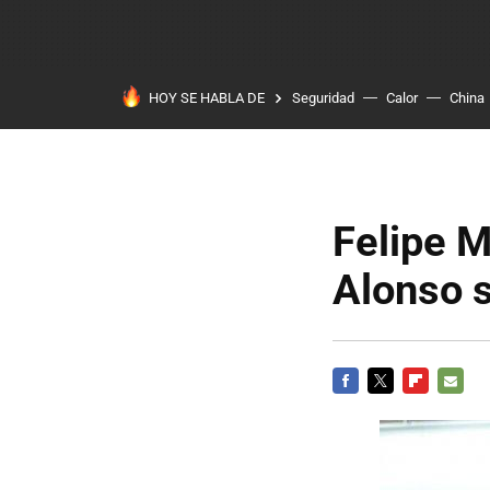
HOY SE HABLA DE
Seguridad
Calor
China
Felipe M
Alonso s
FACEBOOK
TWITTER
FLIPBOARD
E-
MAIL