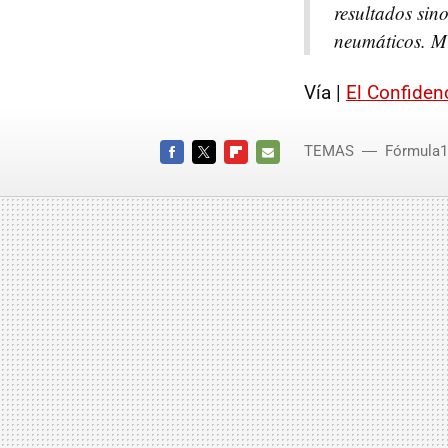
resultados sino
neumáticos. Mi
Vía |
El Confiden
TEMAS
Fórmula1
FACEBOOK
TWITTER
FLIPBOARD
E-
MAIL