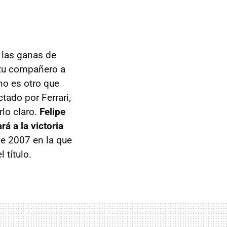
 las ganas de
a tu compañero a
 no es otro que
ctado por Ferrari,
rlo claro.
Felipe
á a la victoria
de 2007 en la que
 título.