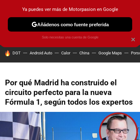
Ya puedes ver más de Motorpasion en Google
PRUEBAS
COCHES ELÉCTRICOS
OBSERVATORIO
F1
Añádenos como fuente preferida
Solo necesitas una cuenta de Google
×
HOY SE HABLA DE
DGT
Android Auto
Calor
China
Google Maps
Pors
Por qué Madrid ha construido el
circuito perfecto para la nueva
Fórmula 1, según todos los expertos