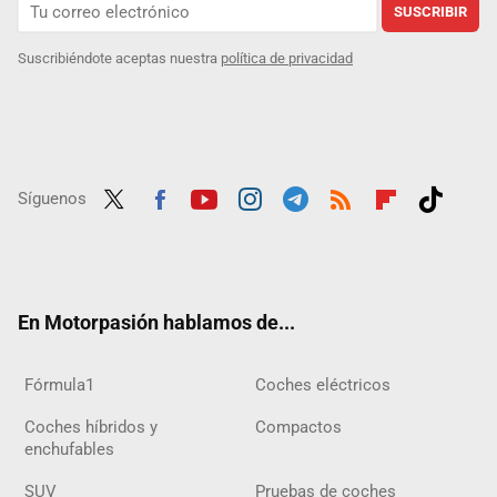
SUSCRIBIR
Suscribiéndote aceptas nuestra
política de privacidad
Síguenos
Twit
Fac
Yout
Inst
Tele
RSS
Flip
Tikt
ter
ebo
ube
agra
gra
boar
ok
ok
m
m
d
En Motorpasión hablamos de...
Fórmula1
Coches eléctricos
Coches híbridos y
Compactos
enchufables
SUV
Pruebas de coches