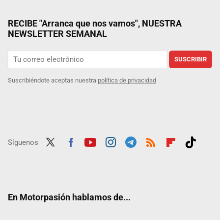
RECIBE "Arranca que nos vamos", NUESTRA
NEWSLETTER SEMANAL
SUSCRIBIR
Suscribiéndote aceptas nuestra
política de privacidad
Síguenos
Twit
Fac
Yout
Inst
Tele
RSS
Flip
Tikt
ter
ebo
ube
agra
gra
boar
ok
ok
m
m
d
En Motorpasión hablamos de...