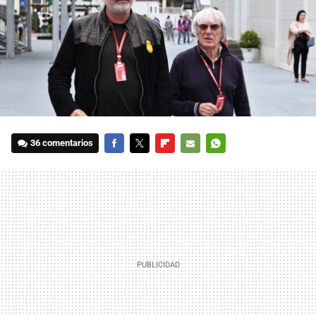
36 comentarios
FACEBOOK
TWITTER
FLIPBOARD
E-
WHATSAPP
MAIL