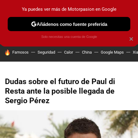
Ya puedes ver más de Motorpasion en Google
PRUEBAS
COCHES ELÉCTRICOS
OBSERVATORIO
F1
Añádenos como fuente preferida
Solo necesitas una cuenta de Google
×
HOY SE HABLA DE
Famosos
Seguridad
Calor
China
Google Maps
Xi
Dudas sobre el futuro de Paul di
Resta ante la posible llegada de
Sergio Pérez