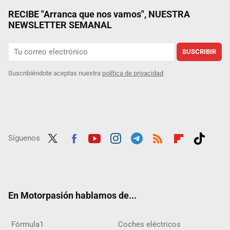
RECIBE "Arranca que nos vamos", NUESTRA
NEWSLETTER SEMANAL
SUSCRIBIR
Suscribiéndote aceptas nuestra
política de privacidad
Síguenos
Twit
Fac
Yout
Inst
Tele
RSS
Flip
Tikt
ter
ebo
ube
agra
gra
boar
ok
ok
m
m
d
En Motorpasión hablamos de...
Fórmula1
Coches eléctricos