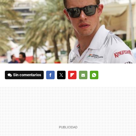
Sin comentarios
FACEBOOK
TWITTER
FLIPBOARD
E-
WHATSAPP
MAIL