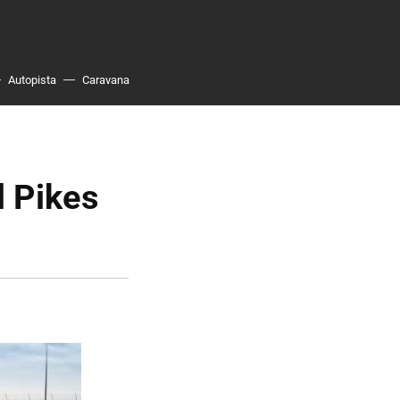
Autopista
Caravana
l Pikes