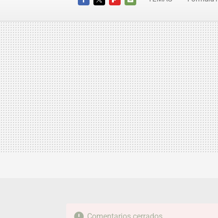
FACEBOOK
TWITTER
FLIPBOARD
E-
MAIL
Comentarios cerrados