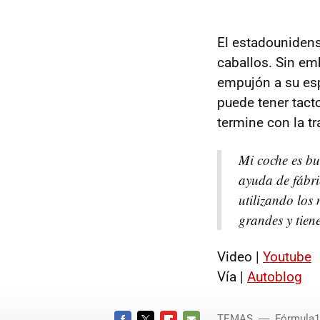
El estadounidens
caballos. Sin e
empujón a su es
puede tener tact
termine con la t
Mi coche es bu
ayuda de fábri
utilizando los
grandes y tien
Video |
Youtube
Vía |
Autoblog
TEMAS
Fórmula1