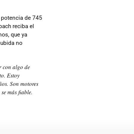
 potencia de 745
ach reciba el
mos, que ya
subida no
r con algo de
to. Estoy
años. Son motores
se más fiable.