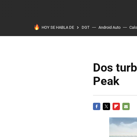
HOY SE HABLA DE
DGT
Android Auto
Calo
Dos turb
Peak
FACEBOOK
TWITTER
FLIPBOARD
E-
MAIL