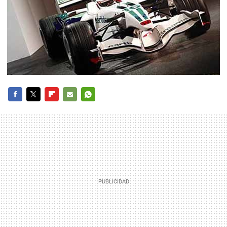
FACEBOOK
TWITTER
FLIPBOARD
E-
WHATSAPP
MAIL