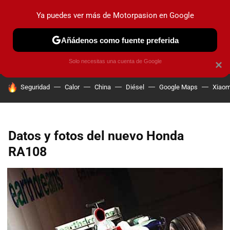
Ya puedes ver más de Motorpasion en Google
PRUEBAS
COCHES ELÉCTRICOS
OBSERVATORIO
F1
Añádenos como fuente preferida
Solo necesitas una cuenta de Google
×
HOY SE HABLA DE
Seguridad
Calor
China
Diésel
Google Maps
Xiaom
Datos y fotos del nuevo Honda
RA108