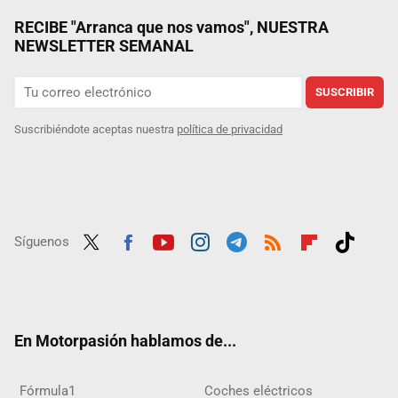
RECIBE "Arranca que nos vamos", NUESTRA
NEWSLETTER SEMANAL
SUSCRIBIR
Suscribiéndote aceptas nuestra
política de privacidad
Síguenos
Twit
Fac
Yout
Inst
Tele
RSS
Flip
Tikt
ter
ebo
ube
agra
gra
boar
ok
ok
m
m
d
En Motorpasión hablamos de...
Fórmula1
Coches eléctricos