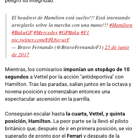
peligro su integridad.
El headrest de Hamilton está suelto!!! Está intentando
arreglarlo sobre la marcha con una mano!!!
#Hamilton
#BakuGP
#Mercedes
#GPBaku
#F1
pic.twitter.com/EffL8ozurF
— Bravo Fernando (@BravoFernandoF1)
25 de junio
de 2017
Mientras, los comisarios
imponían un stop&go de 10
segundos
a Vettel por la acción "antideportiva" con
Hamilton. Tras las paradas, salían juntos en la octava y
novena posición y comenzaban entonces una
espectacular ascensión en la parrilla.
Conseguían escalar hasta
la cuarta, Vettel, y quinta
posición, Hamilton.
La peor parte se la llevó el piloto
británico que, después de ir en primera posición, se vio
superado de pronto por el
Ferrari
y después de la