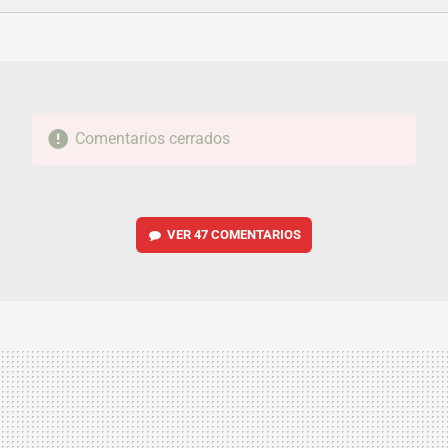
FACEBOOK
TWITTER
FLIPBOARD
E-
WHATSAPP
MAIL
Comentarios cerrados
VER
47 COMENTARIOS