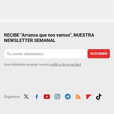
RECIBE "Arranca que nos vamos", NUESTRA
NEWSLETTER SEMANAL
SUSCRIBIR
Suscribiéndote aceptas nuestra
política de privacidad
Síguenos
Twit
Fac
Yout
Inst
Tele
RSS
Flip
Tikt
ter
ebo
ube
agra
gra
boar
ok