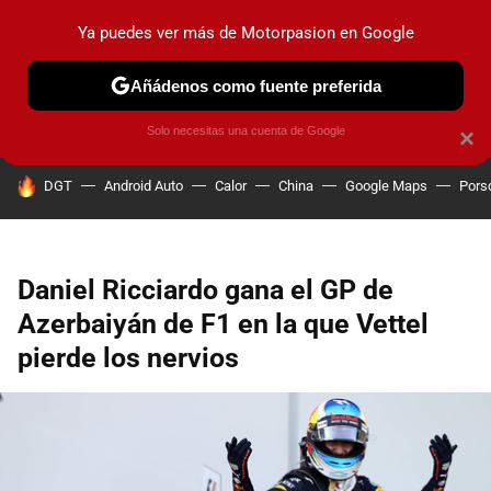
Ya puedes ver más de Motorpasion en Google
PRUEBAS
COCHES ELÉCTRICOS
OBSERVATORIO
F1
Añádenos como fuente preferida
Solo necesitas una cuenta de Google
×
HOY SE HABLA DE
DGT
Android Auto
Calor
China
Google Maps
Pors
Daniel Ricciardo gana el GP de
Azerbaiyán de F1 en la que Vettel
pierde los nervios