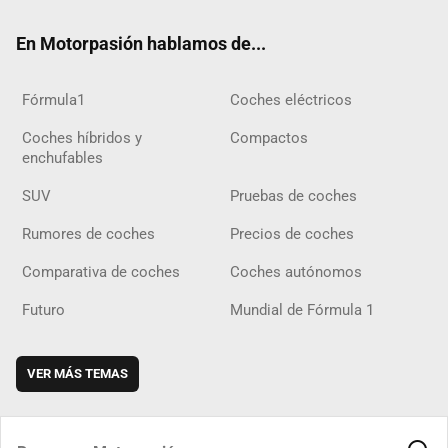
ok
m
m
d
En Motorpasión hablamos de...
Fórmula1
Coches eléctricos
Coches híbridos y
Compactos
enchufables
SUV
Pruebas de coches
Rumores de coches
Precios de coches
Comparativa de coches
Coches autónomos
Futuro
Mundial de Fórmula 1
VER MÁS TEMAS