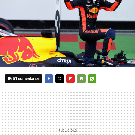
51 comentarios
FACEBOOK
TWITTER
FLIPBOARD
E-
WHATSAPP
MAIL