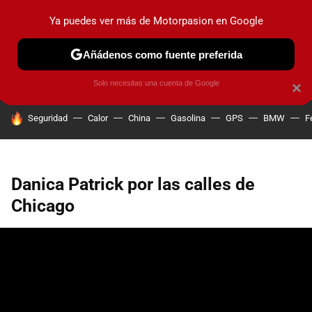
Ya puedes ver más de Motorpasion en Google
PRUEBAS
COCHES ELÉCTRICOS
OBSERVATORIO
F1
Añádenos como fuente preferida
Solo necesitas una cuenta de Google
×
HOY SE HABLA DE
Seguridad
Calor
China
Gasolina
GPS
BMW
F
Danica Patrick por las calles de
Chicago