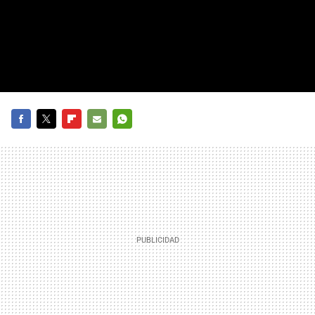
FACEBOOK
TWITTER
FLIPBOARD
E-
WHATSAPP
MAIL