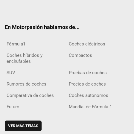
Twit
Fac
Yout
Inst
Tele
RSS
Flip
Tikt
ter
ebo
ube
agra
gra
boar
ok
ok
m
m
d
En Motorpasión hablamos de...
Fórmula1
Coches eléctricos
Coches híbridos y
Compactos
enchufables
SUV
Pruebas de coches
Rumores de coches
Precios de coches
Comparativa de coches
Coches autónomos
Futuro
Mundial de Fórmula 1
VER MÁS TEMAS