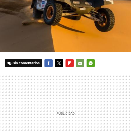
Sin comentarios
FACEBOOK
TWITTER
FLIPBOARD
E-
WHATSAPP
MAIL