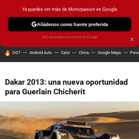
Ya puedes ver más de Motorpasion en Google
PRUEBAS
COCHES ELÉCTRICOS
OBSERVATORIO
F1
Añádenos como fuente preferida
Solo necesitas una cuenta de Google
×
HOY SE HABLA DE
DGT
Android Auto
Calor
China
Google Maps
Pors
Dakar 2013: una nueva oportunidad
para Guerlain Chicherit