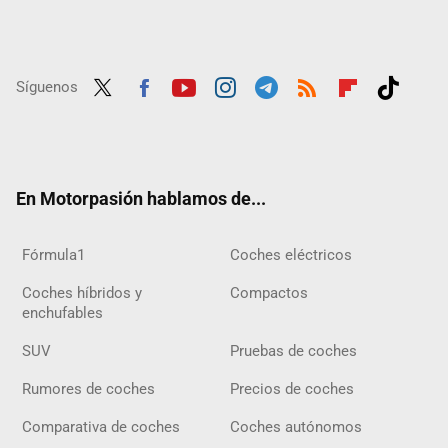
Síguenos
Twit
Fac
Yout
Inst
Tele
RSS
Flip
Tikt
ter
ebo
ube
agra
gra
boar
ok
ok
m
m
d
En Motorpasión hablamos de...
Fórmula1
Coches eléctricos
Coches híbridos y
Compactos
enchufables
SUV
Pruebas de coches
Rumores de coches
Precios de coches
Comparativa de coches
Coches autónomos