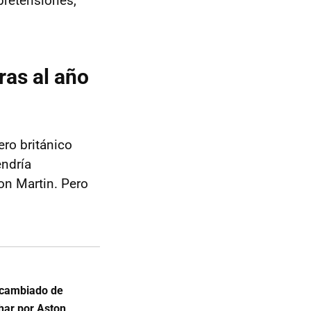
pretensiones,
ras al año
iero británico
endría
on Martin. Pero
 cambiado de
har por Aston