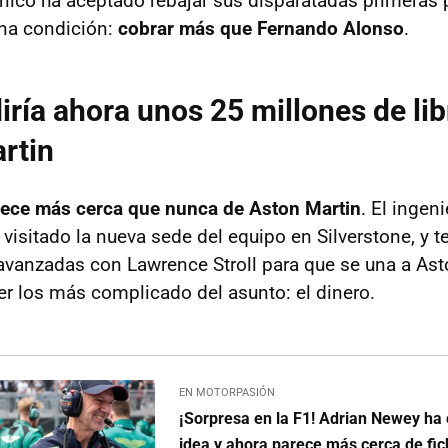
tánico ha aceptado rebajar sus disparatadas primeras 
una condición:
cobrar más que Fernando Alonso
.
ría ahora unos 25 millones de lib
rtin
ece más cerca que nunca de Aston Martin
. El ingen
 visitado la nueva sede del equipo en Silverstone, y t
vanzadas con Lawrence Stroll para que se una a Ast
er los más complicado del asunto: el dinero.
EN MOTORPASIÓN
¡Sorpresa en la F1! Adrian Newey ha
idea y ahora parece más cerca de fic