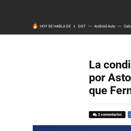
HOY SE HABLA DE
DGT
Android Auto
Calo
La condi
por Asto
que Fer
2 comentarios
F