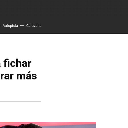
Autopista
Caravana
 fichar
brar más