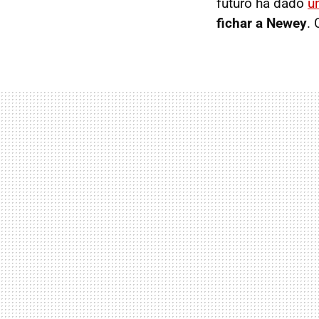
futuro ha dado
u
fichar a Newey
.