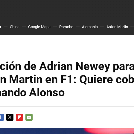
r
China
Google Maps
Porsche
Alemania
Aston Martin
ción de Adrian Newey para
n Martin en F1: Quiere co
nando Alonso
ACEBOOK
TWITTER
FLIPBOARD
E-
MAIL