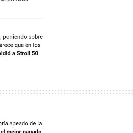
, poniendo sobre
arece que en los
pidió a Stroll 50
bría apeado de la
 el mejor pagado