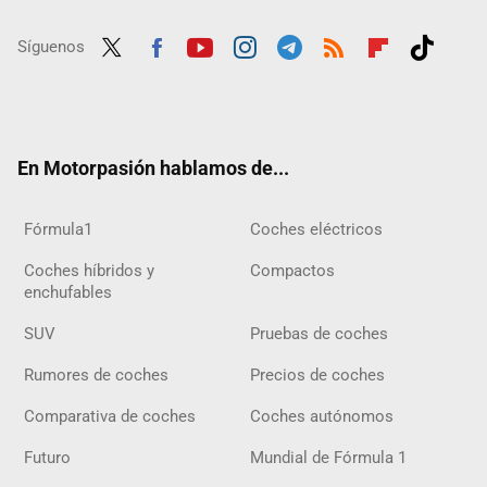
Síguenos
Twit
Fac
Yout
Inst
Tele
RSS
Flip
Tikt
ter
ebo
ube
agra
gra
boar
ok
ok
m
m
d
En Motorpasión hablamos de...
Fórmula1
Coches eléctricos
Coches híbridos y
Compactos
enchufables
SUV
Pruebas de coches
Rumores de coches
Precios de coches
Comparativa de coches
Coches autónomos
Futuro
Mundial de Fórmula 1