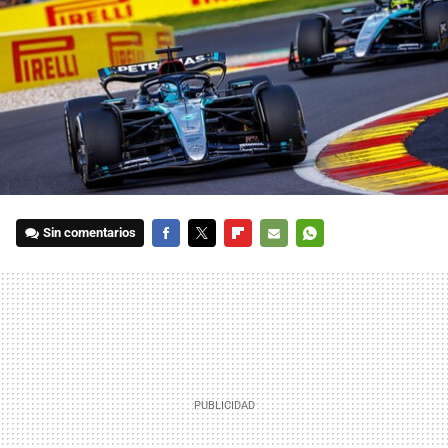
Sin comentarios
FACEBOOK
TWITTER
FLIPBOARD
E-
WHATSAPP
MAIL