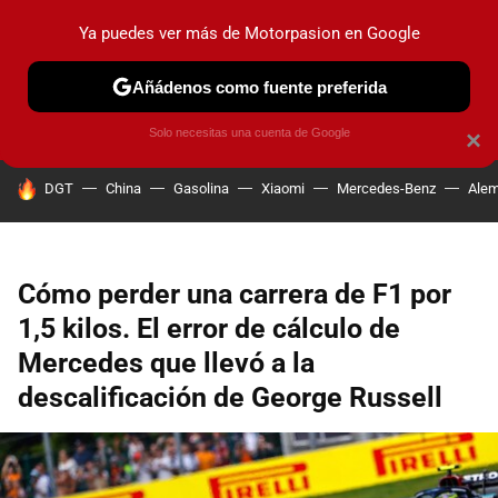
Ya puedes ver más de Motorpasion en Google
PRUEBAS
COCHES ELÉCTRICOS
OBSERVATORIO
F1
Añádenos como fuente preferida
Solo necesitas una cuenta de Google
×
HOY SE HABLA DE
DGT
China
Gasolina
Xiaomi
Mercedes-Benz
Alem
Cómo perder una carrera de F1 por
1,5 kilos. El error de cálculo de
Mercedes que llevó a la
descalificación de George Russell