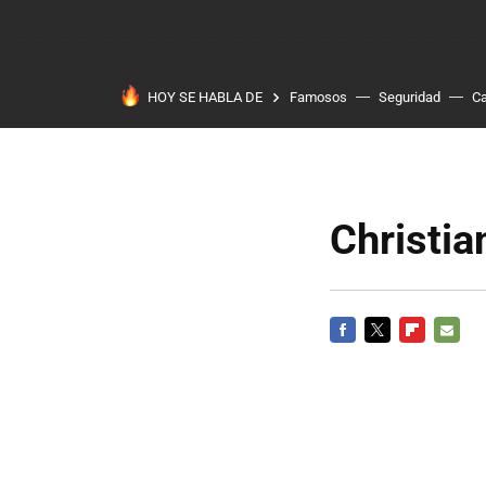
HOY SE HABLA DE
Famosos
Seguridad
Ca
Christia
FACEBOOK
TWITTER
FLIPBOARD
E-
MAIL