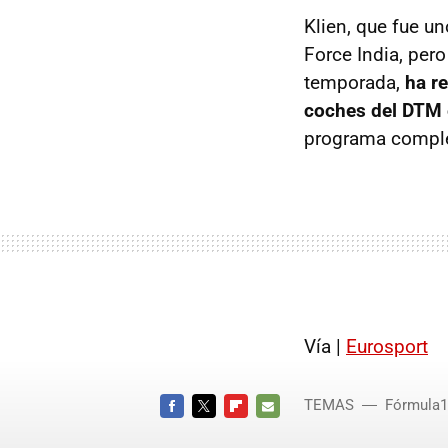
Klien, que fue u
Force India, per
temporada,
ha r
coches del DTM 
programa complet
Vía |
Eurosport
TEMAS
Fórmula1
FACEBOOK
TWITTER
FLIPBOARD
E-