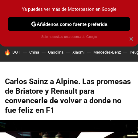
Ya puedes ver más de Motorpasion en Google
PRUEBAS
COCHES ELÉCTRICOS
OBSERVATORIO
F1
Añádenos como fuente preferida
Solo necesitas una cuenta de Google
×
HOY SE HABLA DE
DGT
China
Gasolina
Xiaomi
Mercedes-Benz
Peug
Carlos Sainz a Alpine. Las promesas
de Briatore y Renault para
convencerle de volver a donde no
fue feliz en F1