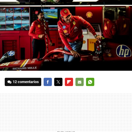
12 comentarios
FACEBOOK
TWITTER
FLIPBOARD
E-
WHATSAPP
MAIL