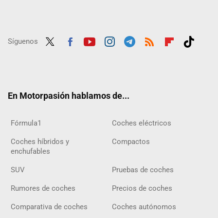
Síguenos
Twit
Fac
Yout
Inst
Tele
RSS
Flip
Tikt
ter
ebo
ube
agra
gra
boar
ok
ok
m
m
d
En Motorpasión hablamos de...
Fórmula1
Coches eléctricos
Coches híbridos y
Compactos
enchufables
SUV
Pruebas de coches
Rumores de coches
Precios de coches
Comparativa de coches
Coches autónomos