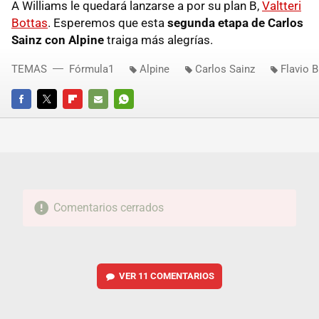
A Williams le quedará lanzarse a por su plan B,
Valtteri
Bottas
. Esperemos que esta
segunda etapa de Carlos
Sainz con Alpine
traiga más alegrías.
TEMAS
Fórmula1
Alpine
Carlos Sainz
Flavio B
FACEBOOK
TWITTER
FLIPBOARD
E-
WHATSAPP
MAIL
Comentarios cerrados
VER
11 COMENTARIOS