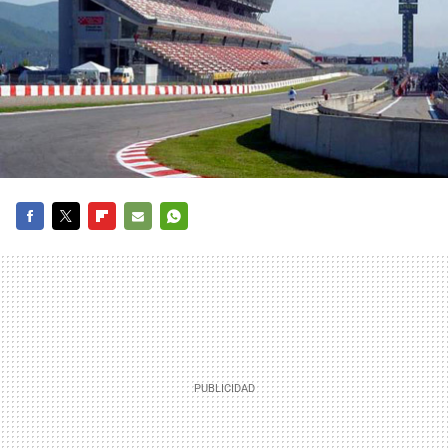
FACEBOOK
TWITTER
FLIPBOARD
E-
WHATSAPP
MAIL