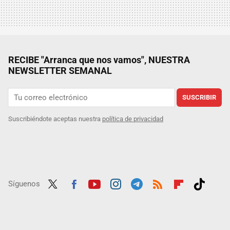
RECIBE "Arranca que nos vamos", NUESTRA
NEWSLETTER SEMANAL
SUSCRIBIR
Suscribiéndote aceptas nuestra
política de privacidad
Síguenos
Twit
Fac
Yout
Inst
Tele
RSS
Flip
Tikt
ter
ebo
ube
agra
gra
boar
ok