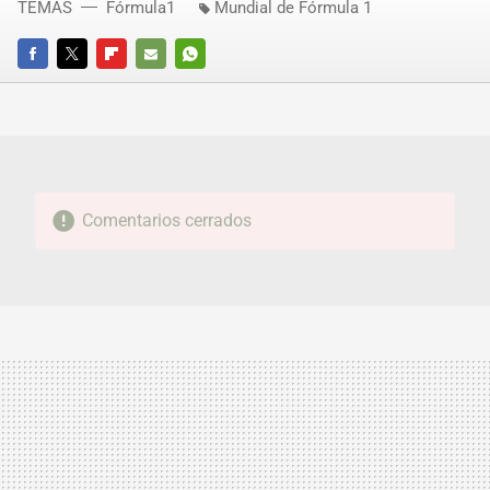
TEMAS
Fórmula1
Mundial de Fórmula 1
FACEBOOK
TWITTER
FLIPBOARD
E-
WHATSAPP
MAIL
Comentarios cerrados