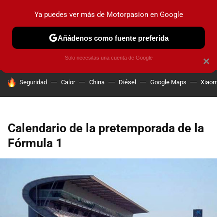
Ya puedes ver más de Motorpasion en Google
PRUEBAS
COCHES ELÉCTRICOS
OBSERVATORIO
F1
Añádenos como fuente preferida
Solo necesitas una cuenta de Google
×
HOY SE HABLA DE
Seguridad
Calor
China
Diésel
Google Maps
Xiaom
Calendario de la pretemporada de la
Fórmula 1