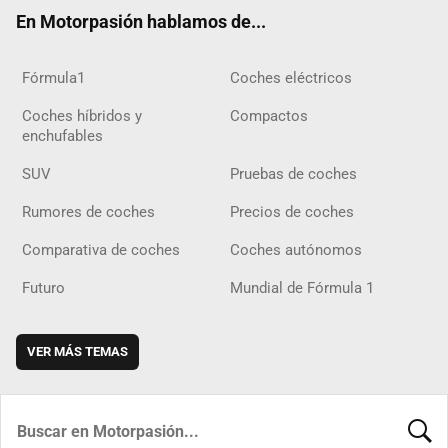
ok
m
m
d
En Motorpasión hablamos de...
Fórmula1
Coches eléctricos
Coches híbridos y
Compactos
enchufables
SUV
Pruebas de coches
Rumores de coches
Precios de coches
Comparativa de coches
Coches autónomos
Futuro
Mundial de Fórmula 1
VER MÁS TEMAS