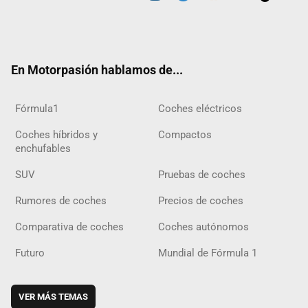
Twit
Fac
Yout
Inst
Tele
RSS
Flip
Tikt
ter
ebo
ube
agra
gra
boar
ok
ok
m
m
d
En Motorpasión hablamos de...
Fórmula1
Coches eléctricos
Coches híbridos y
Compactos
enchufables
SUV
Pruebas de coches
Rumores de coches
Precios de coches
Comparativa de coches
Coches autónomos
Futuro
Mundial de Fórmula 1
VER MÁS TEMAS