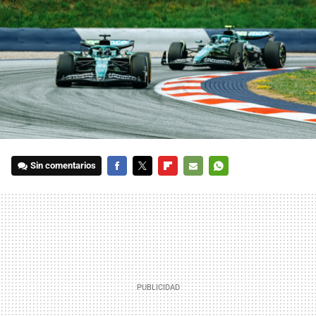
Sin comentarios
FACEBOOK
TWITTER
FLIPBOARD
E-
WHATSAPP
MAIL