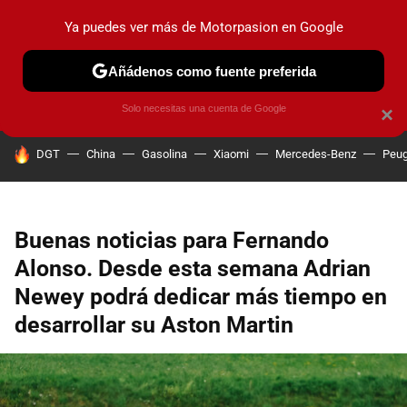
Ya puedes ver más de Motorpasion en Google
PRUEBAS
COCHES ELÉCTRICOS
OBSERVATORIO
F1
Añádenos como fuente preferida
Solo necesitas una cuenta de Google
×
HOY SE HABLA DE
DGT
China
Gasolina
Xiaomi
Mercedes-Benz
Peug
Buenas noticias para Fernando
Alonso. Desde esta semana Adrian
Newey podrá dedicar más tiempo en
desarrollar su Aston Martin