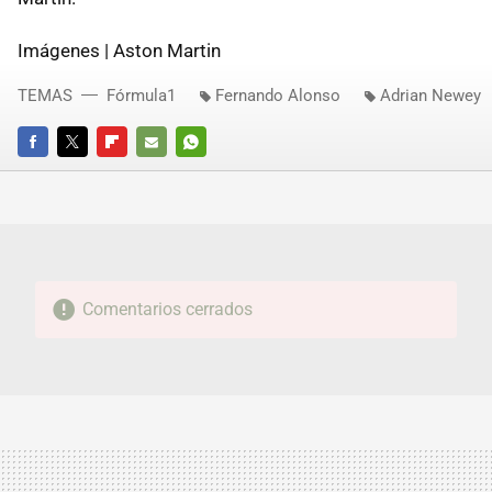
Imágenes | Aston Martin
TEMAS
Fórmula1
Fernando Alonso
Adrian Newey
FACEBOOK
TWITTER
FLIPBOARD
E-
WHATSAPP
MAIL
Comentarios cerrados