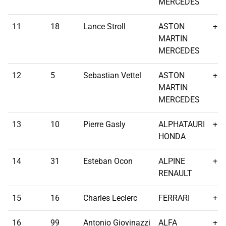
MERCEDES
11
18
Lance Stroll
ASTON
+10
MARTIN
MERCEDES
12
5
Sebastian Vettel
ASTON
+1 
MARTIN
MERCEDES
13
10
Pierre Gasly
ALPHATAURI
+1 
HONDA
14
31
Esteban Ocon
ALPINE
+1 
RENAULT
15
16
Charles Leclerc
FERRARI
+1 
16
99
Antonio Giovinazzi
ALFA
+1 