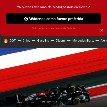
Ya puedes ver más de Motorpasion en Google
PRUEBAS
COCHES ELÉCTRICOS
OBSERVATORIO
F1
Añádenos como fuente preferida
Solo necesitas una cuenta de Google
×
HOY SE HABLA DE
DGT
China
Gasolina
Xiaomi
Mercedes-Benz
Alem