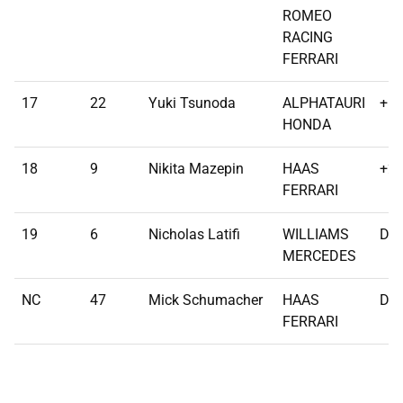
ROMEO
RACING
FERRARI
17
22
Yuki Tsunoda
ALPHATAURI
+1 
HONDA
18
9
Nikita Mazepin
HAAS
+2 
FERRARI
19
6
Nicholas Latifi
WILLIAMS
DN
MERCEDES
NC
47
Mick Schumacher
HAAS
DN
FERRARI