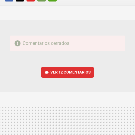
FACEBOOK
TWITTER
FLIPBOARD
E-
WHATSAPP
MAIL
Comentarios cerrados
VER
12 COMENTARIOS