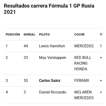
Resultados carrera Fórmula 1 GP Rusia
2021
POSICIÓN
DORSAL
PILOTO
COCHE
TIE
1
44
Lewis Hamilton
MERCEDES
1:3
2
33
Max Verstappen
RED BULL
+53
RACING
HONDA
3
55
Carlos Sainz
FERRARI
+62
4
3
Daniel Ricciardo
MCLAREN
+65
MERCEDES