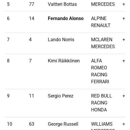
5
77
Valtteri Bottas
MERCEDES
+67
6
14
Fernando Alonso
ALPINE
+81
RENAULT
7
4
Lando Norris
MCLAREN
+87
MERCEDES
8
7
Kimi Räikkönen
ALFA
+88
ROMEO
RACING
FERRARI
9
11
Sergio Perez
RED BULL
+90
RACING
HONDA
10
63
George Russell
WILLIAMS
+10