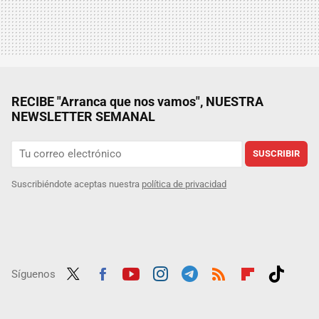
RECIBE "Arranca que nos vamos", NUESTRA
NEWSLETTER SEMANAL
SUSCRIBIR
Suscribiéndote aceptas nuestra
política de privacidad
Síguenos
Twit
Fac
Yout
Inst
Tele
RSS
Flip
Tikt
ter
ebo
ube
agra
gra
boar
ok