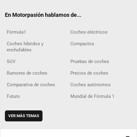
ok
m
m
d
En Motorpasión hablamos de...
Fórmula1
Coches eléctricos
Coches híbridos y
Compactos
enchufables
SUV
Pruebas de coches
Rumores de coches
Precios de coches
Comparativa de coches
Coches autónomos
Futuro
Mundial de Fórmula 1
VER MÁS TEMAS