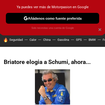
Ya puedes ver más de Motorpasion en Google
PRUEBAS
COCHES ELÉCTRICOS
OBSERVATORIO
F1
Añádenos como fuente preferida
Solo necesitas una cuenta de Google
×
HOY SE HABLA DE
Seguridad
Calor
China
Gasolina
GPS
BMW
F
Briatore elogia a Schumi, ahora...