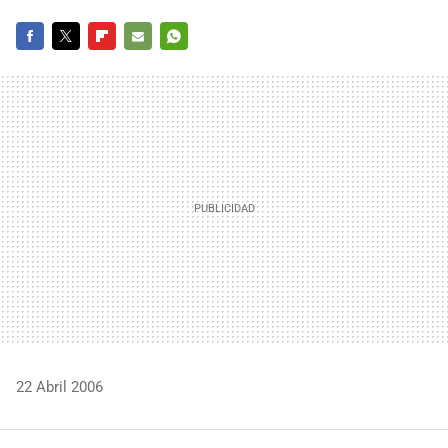
FACEBOOK
TWITTER
FLIPBOARD
E-
WHATSAPP
MAIL
22 Abril 2006