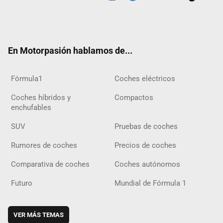
Twit
Fac
Yout
Inst
Tele
RSS
Flip
Tikt
ter
ebo
ube
agra
gra
boar
ok
ok
m
m
d
En Motorpasión hablamos de...
Fórmula1
Coches eléctricos
Coches híbridos y
Compactos
enchufables
SUV
Pruebas de coches
Rumores de coches
Precios de coches
Comparativa de coches
Coches autónomos
Futuro
Mundial de Fórmula 1
VER MÁS TEMAS