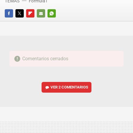
TEMAS
Fórmula1
FACEBOOK
TWITTER
FLIPBOARD
E-
WHATSAPP
MAIL
Comentarios cerrados
VER
2 COMENTARIOS