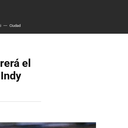
i
Ciudad
rerá el
 Indy