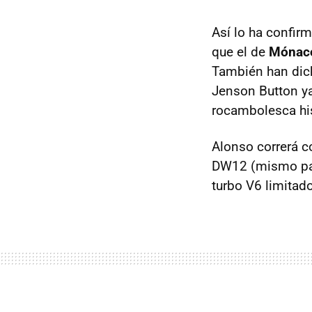
Así lo ha confir
que el de
Mónaco
También han dich
Jenson Button ya
rocambolesca his
Alonso correrá c
DW12 (mismo par
turbo V6 limitad