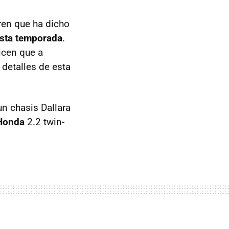
ren que ha dicho
esta temporada
.
icen que a
detalles de esta
un chasis Dallara
Honda
2.2 twin-