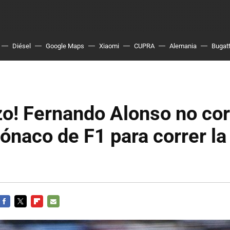
Diésel
Google Maps
Xiaomi
CUPRA
Alemania
Bugatt
! Fernando Alonso no cor
naco de F1 para correr la
FACEBOOK
TWITTER
FLIPBOARD
E-
MAIL