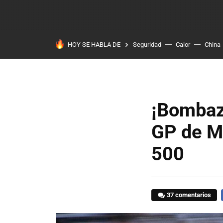
HOY SE HABLA DE
Seguridad
Calor
China
¡Bombazo
GP de Mó
500
37 comentarios