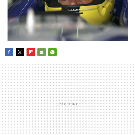
FACEBOOK
TWITTER
FLIPBOARD
E-
WHATSAPP
MAIL