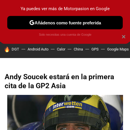
Ya puedes ver más de Motorpasion en Google
PRUEBAS
COCHES ELÉCTRICOS
OBSERVATORIO
F1
Añádenos como fuente preferida
Solo necesitas una cuenta de Google
×
HOY SE HABLA DE
DGT
Android Auto
Calor
China
GPS
Google Maps
Andy Soucek estará en la primera
cita de la GP2 Asia