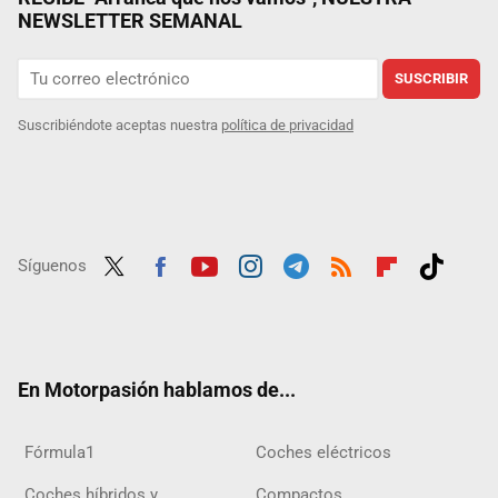
NEWSLETTER SEMANAL
SUSCRIBIR
Suscribiéndote aceptas nuestra
política de privacidad
Síguenos
Twit
Fac
Yout
Inst
Tele
RSS
Flip
Tikt
ter
ebo
ube
agra
gra
boar
ok
ok
m
m
d
En Motorpasión hablamos de...
Fórmula1
Coches eléctricos
Coches híbridos y
Compactos