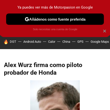
Ya puedes ver más de Motorpasion en Google
PRUEBAS
COCHES ELÉCTRICOS
OBSERVATORIO
F1
Añádenos como fuente preferida
Solo necesitas una cuenta de Google
×
HOY SE HABLA DE
DGT
Android Auto
Calor
China
GPS
Google Maps
Alex Wurz firma como piloto
probador de Honda