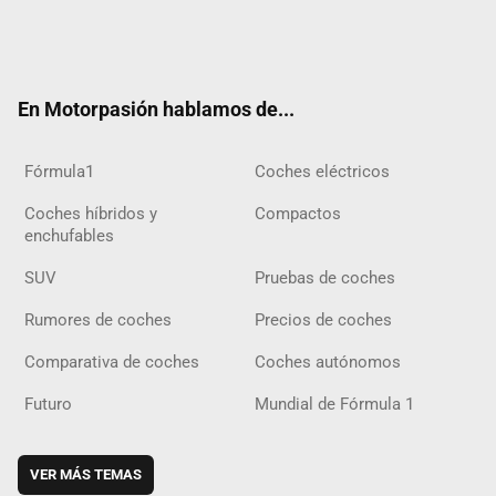
Twit
Fac
Yout
Inst
Tele
RSS
Flip
Tikt
ter
ebo
ube
agra
gra
boar
ok
ok
m
m
d
En Motorpasión hablamos de...
Fórmula1
Coches eléctricos
Coches híbridos y
Compactos
enchufables
SUV
Pruebas de coches
Rumores de coches
Precios de coches
Comparativa de coches
Coches autónomos
Futuro
Mundial de Fórmula 1
VER MÁS TEMAS