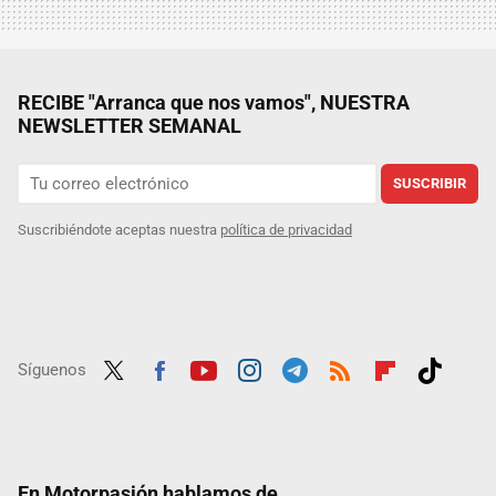
RECIBE "Arranca que nos vamos", NUESTRA
NEWSLETTER SEMANAL
SUSCRIBIR
Suscribiéndote aceptas nuestra
política de privacidad
Síguenos
Twit
Fac
Yout
Inst
Tele
RSS
Flip
Tikt
ter
ebo
ube
agra
gra
boar
ok
ok
m
m
d
En Motorpasión hablamos de...