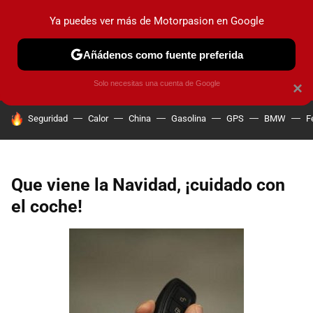
Ya puedes ver más de Motorpasion en Google
PRUEBAS
COCHES ELÉCTRICOS
OBSERVATORIO
F1
Añádenos como fuente preferida
Solo necesitas una cuenta de Google
×
HOY SE HABLA DE
Seguridad
Calor
China
Gasolina
GPS
BMW
F
Que viene la Navidad, ¡cuidado con
el coche!