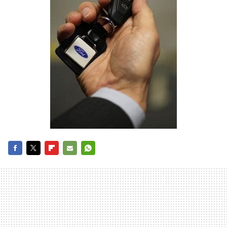
FACEBOOK
TWITTER
FLIPBOARD
E-
WHATSAPP
MAIL