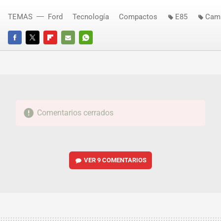
TEMAS
Ford
Tecnología
Compactos
E85
Camb
FACEBOOK
TWITTER
FLIPBOARD
E-
WHATSAPP
MAIL
Comentarios cerrados
VER
9 COMENTARIOS