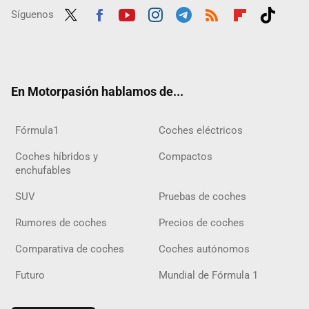
Síguenos
Twit
Fac
Yout
Inst
Tele
RSS
Flip
Tikt
ter
ebo
ube
agra
gra
boar
ok
ok
m
m
d
En Motorpasión hablamos de...
Fórmula1
Coches eléctricos
Coches híbridos y
Compactos
enchufables
SUV
Pruebas de coches
Rumores de coches
Precios de coches
Comparativa de coches
Coches autónomos
Futuro
Mundial de Fórmula 1