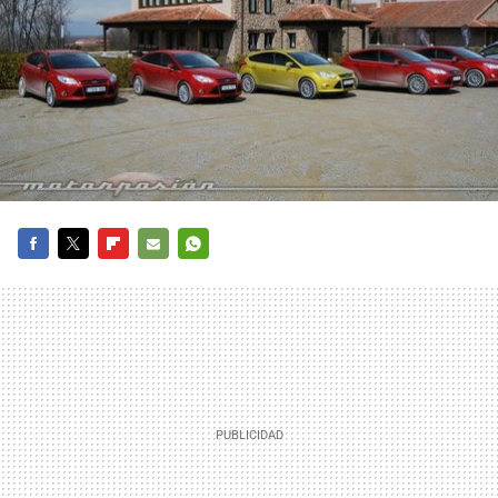
FACEBOOK
TWITTER
FLIPBOARD
E-
WHATSAPP
MAIL