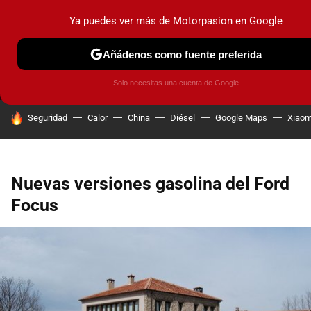
Ya puedes ver más de Motorpasion en Google
MENÚ
NUEVO
Añádenos como fuente preferida
PRUEBAS
COCHES ELÉCTRICOS
OBSERVATORIO
F1
Solo necesitas una cuenta de Google
HOY SE HABLA DE
Seguridad
Calor
China
Diésel
Google Maps
Xiaom
Nuevas versiones gasolina del Ford
Focus