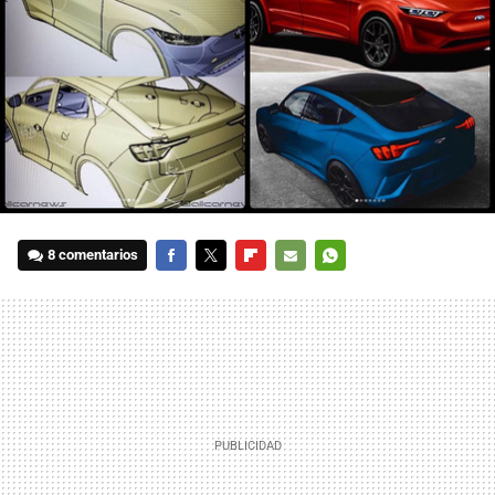
8 comentarios
FACEBOOK
TWITTER
FLIPBOARD
E-
WHATSAPP
MAIL