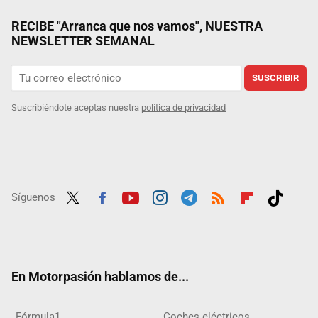
RECIBE "Arranca que nos vamos", NUESTRA
NEWSLETTER SEMANAL
SUSCRIBIR
Suscribiéndote aceptas nuestra
política de privacidad
Síguenos
Twit
Fac
Yout
Inst
Tele
RSS
Flip
Tikt
ter
ebo
ube
agra
gra
boar
ok
ok
m
m
d
En Motorpasión hablamos de...
Fórmula1
Coches eléctricos