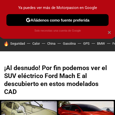
Ya puedes ver más de Motorpasion en Google
PRUEBAS
COCHES ELÉCTRICOS
OBSERVATORIO
F1
Añádenos como fuente preferida
Solo necesitas una cuenta de Google
×
HOY SE HABLA DE
Seguridad
Calor
China
Gasolina
GPS
BMW
F
¡Al desnudo! Por fin podemos ver el
SUV eléctrico Ford Mach E al
descubierto en estos modelados
CAD