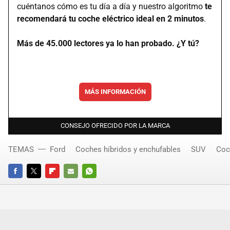
cuéntanos cómo es tu día a día y nuestro algoritmo
te
recomendará tu coche eléctrico ideal en 2 minutos
.
Más de 45.000 lectores ya lo han probado. ¿Y tú?
MÁS INFORMACIÓN
CONSEJO OFRECIDO POR LA MARCA
TEMAS
Ford
Coches híbridos y enchufables
SUV
Coc
FACEBOOK
TWITTER
FLIPBOARD
E-
WHATSAPP
MAIL