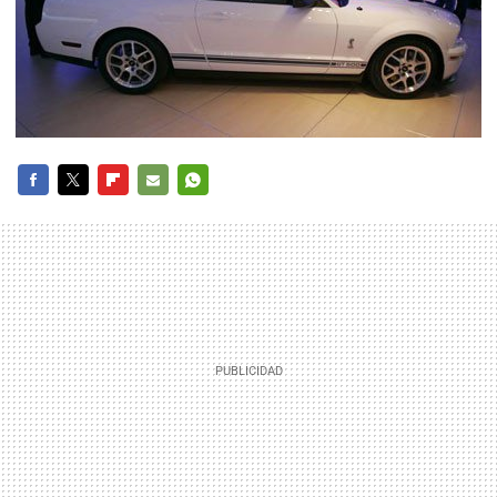
FACEBOOK
TWITTER
FLIPBOARD
E-
WHATSAPP
MAIL