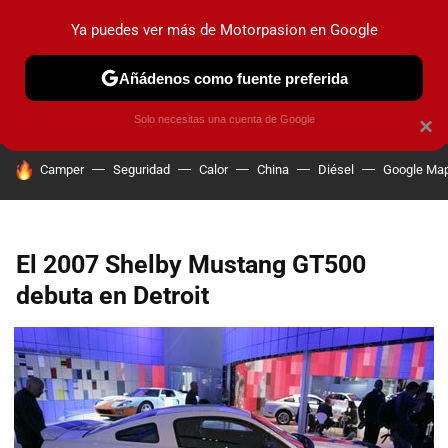
Ya puedes ver más de Motorpasion en Google
PRUEBAS
COCHES ELÉCTRICOS
OBSERVATORIO
F1
Añádenos como fuente preferida
Solo necesitas una cuenta de Google
×
HOY SE HABLA DE
Camper
Seguridad
Calor
China
Diésel
Google Ma
El 2007 Shelby Mustang GT500
debuta en Detroit