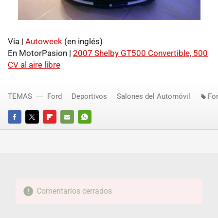
Vía |
Autoweek
(en inglés)
En MotorPasion |
2007 Shelby GT500 Convertible, 500
CV al aire libre
TEMAS
Ford
Deportivos
Salones del Automóvil
Fo
FACEBOOK
TWITTER
FLIPBOARD
E-
WHATSAPP
MAIL
Comentarios cerrados