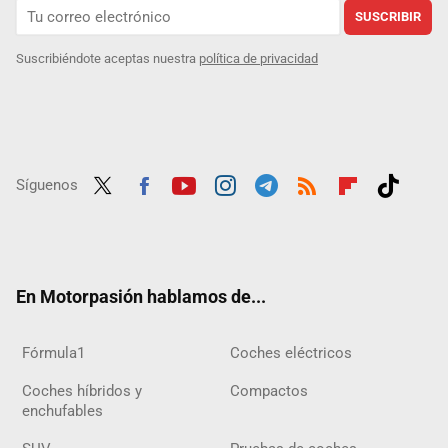
SUSCRIBIR
Suscribiéndote aceptas nuestra
política de privacidad
Síguenos
Twit
Fac
Yout
Inst
Tele
RSS
Flip
Tikt
ter
ebo
ube
agra
gra
boar
ok
ok
m
m
d
En Motorpasión hablamos de...
Fórmula1
Coches eléctricos
Coches híbridos y
Compactos
enchufables