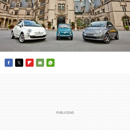
FACEBOOK
TWITTER
FLIPBOARD
E-
WHATSAPP
MAIL