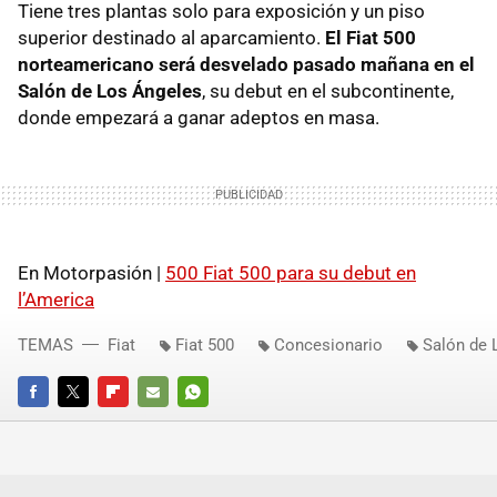
Tiene tres plantas solo para exposición y un piso
superior destinado al aparcamiento.
El Fiat 500
norteamericano será desvelado pasado mañana en el
Salón de Los Ángeles
, su debut en el subcontinente,
donde empezará a ganar adeptos en masa.
En Motorpasión |
500 Fiat 500 para su debut en
l’America
TEMAS
Fiat
Fiat 500
Concesionario
Salón de 
FACEBOOK
TWITTER
FLIPBOARD
E-
WHATSAPP
MAIL