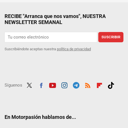
RECIBE "Arranca que nos vamos", NUESTRA
NEWSLETTER SEMANAL
SUSCRIBIR
Suscribiéndote aceptas nuestra
política de privacidad
Síguenos
Twit
Fac
Yout
Inst
Tele
RSS
Flip
Tikt
ter
ebo
ube
agra
gra
boar
ok
ok
m
m
d
En Motorpasión hablamos de...