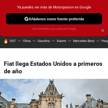
Ya puedes ver más de Motorpasion en Google
PRUEBAS
COCHES ELÉCTRICOS
OBSERVATORIO
F1
Añádenos como fuente preferida
Solo necesitas una cuenta de Google
×
HOY SE HABLA DE
DGT
China
Gasolina
Xiaomi
Mercedes-Benz
Peug
Fiat llega Estados Unidos a primeros
de año