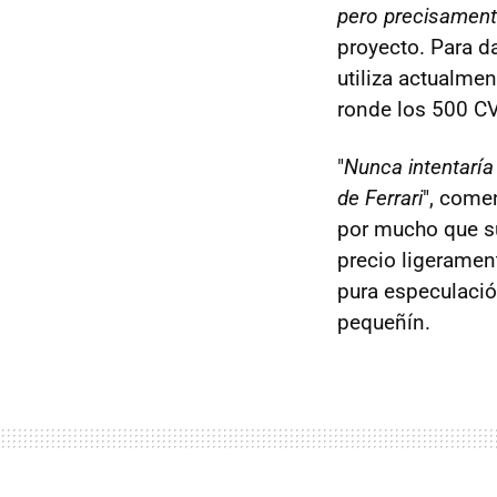
pero precisament
proyecto. Para d
utiliza actualme
ronde los 500 CV
"
Nunca intentaría
de Ferrari
", come
por mucho que s
precio ligerament
pura especulació
pequeñín.