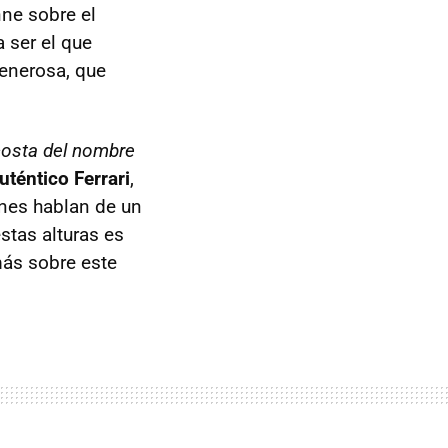
nne sobre el
a ser el que
generosa, que
costa del nombre
uténtico Ferrari
,
nes hablan de un
stas alturas es
más sobre este