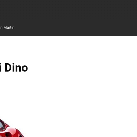
n Martin
i Dino