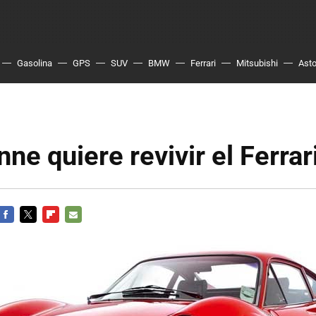
Gasolina
GPS
SUV
BMW
Ferrari
Mitsubishi
Asto
ne quiere revivir el Ferrar
FACEBOOK
TWITTER
FLIPBOARD
E-
MAIL