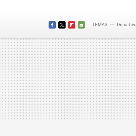
TEMAS
Deportiv
FACEBOOK
TWITTER
FLIPBOARD
E-
MAIL