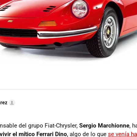
arez
sable del grupo Fiat-Chrysler,
Sergio Marchionne
, h
vivir el mítico Ferrari Dino
, algo de lo que
se venía h