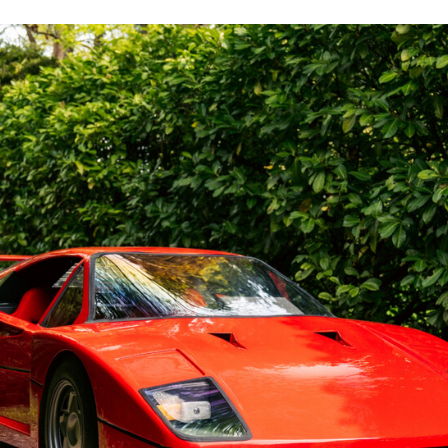
FACEBOOK
TWITTER
FLIPBOARD
E-
MAIL