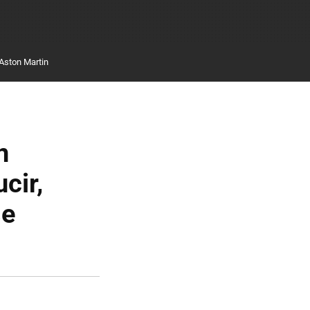
Aston Martin
n
cir,
se