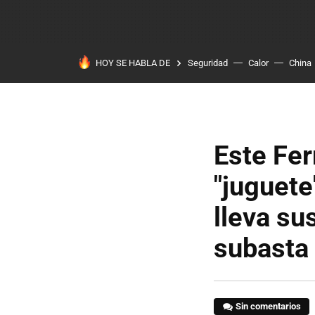
HOY SE HABLA DE
Seguridad
Calor
China
Este Fer
"juguete
lleva su
subasta
Sin comentarios