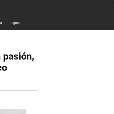
ia
Bugatti
 pasión,
co