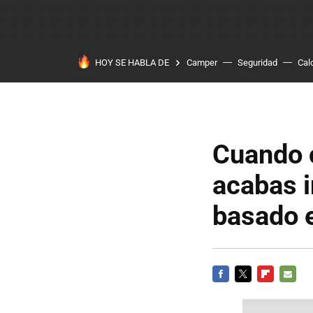
HOY SE HABLA DE
Camper
Seguridad
Cal
Cuando c
acabas i
basado 
FACEBOOK
TWITTER
FLIPBOARD
E-
MAIL