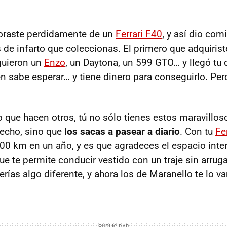
oraste perdidamente de un
Ferrari F40
, y así dio com
 de infarto que coleccionas. El primero que adquirist
iguieron un
Enzo
, un Daytona, un 599
GTO
… y llegó tu
n sabe esperar… y tiene dinero para conseguirlo. Pero
o que hacen otros, tú no sólo tienes estos maravillo
techo, sino que
los sacas a pasear a diario
. Con tu
Fe
000 km en un año, y es que agradeces el espacio inter
ue te permite conducir vestido con un traje sin arrug
rías algo diferente, y ahora los de Maranello te lo va