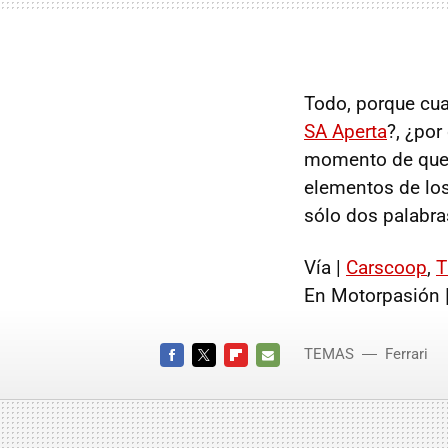
Todo, porque cua
SA Aperta
?, ¿po
momento de que 
elementos de lo
sólo dos palabra
Vía |
Carscoop
,
T
En Motorpasión 
TEMAS
Ferrari
FACEBOOK
TWITTER
FLIPBOARD
E-
MAIL