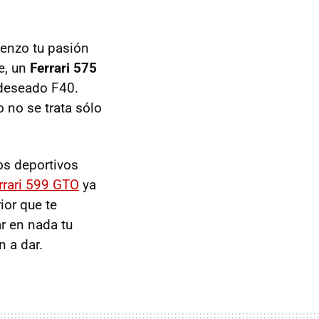
ienzo tu pasión
e, un
Ferrari 575
 deseado F40.
 no se trata sólo
sos deportivos
rrari 599
GTO
ya
ior que te
ar en nada tu
n a dar.