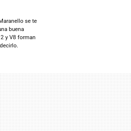
Maranello se te
 una buena
12 y V8 forman
decirlo.