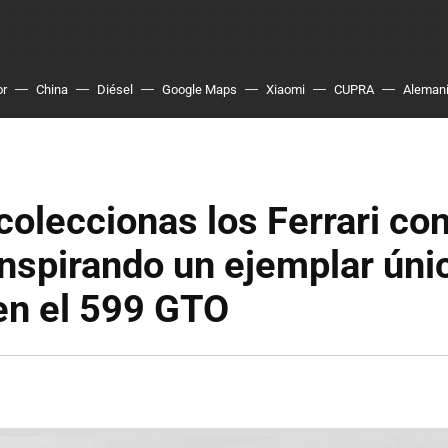
or
China
Diésel
Google Maps
Xiaomi
CUPRA
Aleman
oleccionas los Ferrari con
nspirando un ejemplar úni
en el 599 GTO