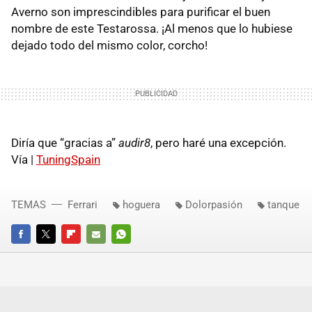
Averno son imprescindibles para purificar el buen
nombre de este Testarossa. ¡Al menos que lo hubiese
dejado todo del mismo color, corcho!
Diría que “gracias a”
audir8
, pero haré una excepción.
Vía |
TuningSpain
TEMAS
Ferrari
hoguera
Dolorpasión
tanque
FACEBOOK
TWITTER
FLIPBOARD
E-
WHATSAPP
MAIL