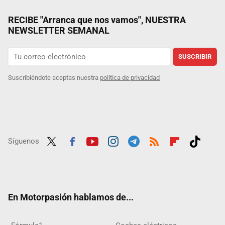
RECIBE "Arranca que nos vamos", NUESTRA
NEWSLETTER SEMANAL
SUSCRIBIR
Suscribiéndote aceptas nuestra
política de privacidad
Síguenos
Twit
Fac
Yout
Inst
Tele
RSS
Flip
Tikt
ter
ebo
ube
agra
gra
boar
ok
ok
m
m
d
En Motorpasión hablamos de...