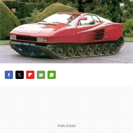
FACEBOOK
TWITTER
FLIPBOARD
E-
WHATSAPP
MAIL