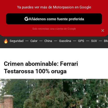
Ya puedes ver más de Motorpasion en Google
PRUEBAS
COCHES ELÉCTRICOS
OBSERVATORIO
F1
Añádenos como fuente preferida
Solo necesitas una cuenta de Google
×
HOY SE HABLA DE
Seguridad
Calor
China
Gasolina
GPS
SUV
B
Crimen abominable: Ferrari
Testarossa 100% oruga