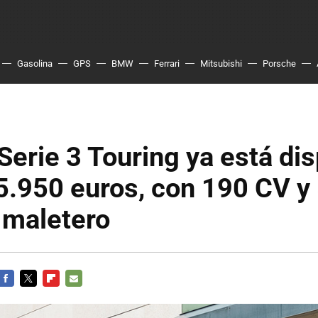
Gasolina
GPS
BMW
Ferrari
Mitsubishi
Porsche
erie 3 Touring ya está dis
5.950 euros, con 190 CV y
e maletero
FACEBOOK
TWITTER
FLIPBOARD
E-
MAIL