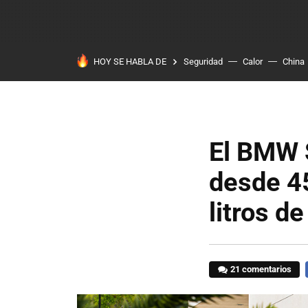
HOY SE HABLA DE
Seguridad
Calor
China
El BMW S
desde 4
litros d
21 comentarios