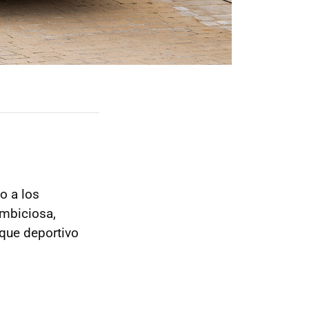
o a los
ambiciosa,
oque deportivo