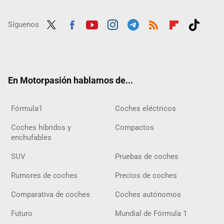
Síguenos
Twit
Fac
Yout
Inst
Tele
RSS
Flip
Tikt
ter
ebo
ube
agra
gra
boar
ok
ok
m
m
d
En Motorpasión hablamos de...
Fórmula1
Coches eléctricos
Coches híbridos y
Compactos
enchufables
SUV
Pruebas de coches
Rumores de coches
Precios de coches
Comparativa de coches
Coches autónomos
Futuro
Mundial de Fórmula 1