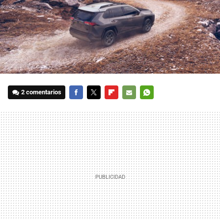
2 comentarios
FACEBOOK
TWITTER
FLIPBOARD
E-
WHATSAPP
MAIL