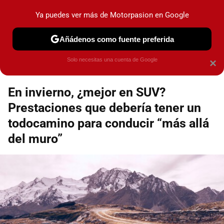
Motorpasión
Contenidos contratados por la
Ya puedes ver más de Motorpasion en Google
marca que se menciona
+info
Añádenos como fuente preferida
Espacio Toyota
Solo necesitas una cuenta de Google
×
En invierno, ¿mejor en SUV?
Prestaciones que debería tener un
todocamino para conducir “más allá
del muro”