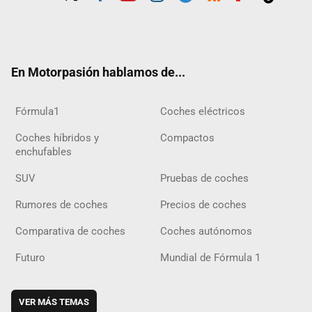
Twit
Fac
Yout
Inst
Tele
RSS
Flip
Tikt
ter
ebo
ube
agra
gra
boar
ok
ok
m
m
d
En Motorpasión hablamos de...
Fórmula1
Coches eléctricos
Coches híbridos y
Compactos
enchufables
SUV
Pruebas de coches
Rumores de coches
Precios de coches
Comparativa de coches
Coches autónomos
Futuro
Mundial de Fórmula 1
VER MÁS TEMAS