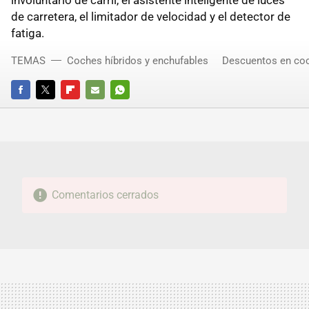
involuntario de carril, el asistente inteligente de luces
de carretera, el limitador de velocidad y el detector de
fatiga.
TEMAS
Coches híbridos y enchufables
Descuentos en co
FACEBOOK
TWITTER
FLIPBOARD
E-
WHATSAPP
MAIL
Comentarios cerrados