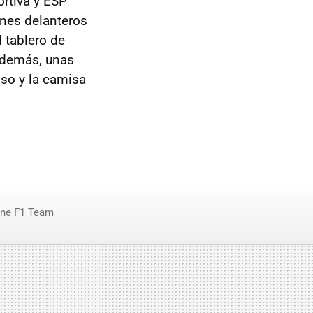
rtiva y ESP
ones delanteros
 tablero de
Además, unas
nso y la camisa
ane F1 Team