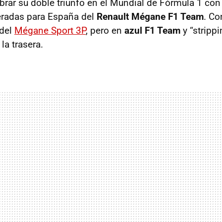
ebrar su doble triunfo en el Mundial de Fórmula 1 co
eradas para España del
Renault Mégane F1 Team
. Co
 del
Mégane Sport 3P
, pero en
azul F1 Team
y “stripp
 la trasera.