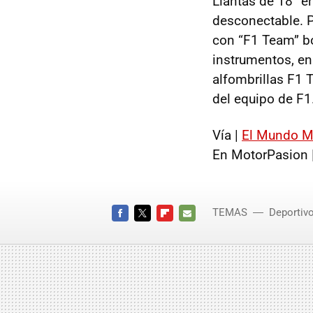
Llantas de 18” e
desconectable. Pa
con “F1 Team” bo
instrumentos, en
alfombrillas F1 
del equipo de F1
Vía |
El Mundo M
En MotorPasion 
TEMAS
Deportiv
FACEBOOK
TWITTER
FLIPBOARD
E-
MAIL