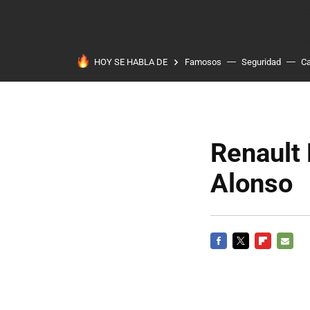
HOY SE HABLA DE
Famosos
Seguridad
Ca
Renault
Alonso
FACEBOOK
TWITTER
FLIPBOARD
E-
MAIL