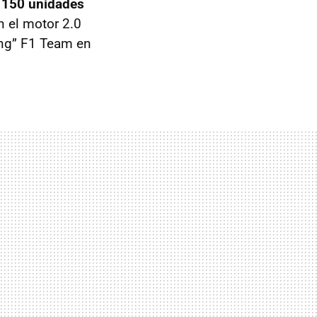
n
150 unidades
n el motor 2.0
ing” F1 Team en