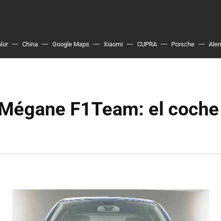
lor
China
Google Maps
Xiaomi
CUPRA
Porsche
Ale
 Mégane F1Team: el coche