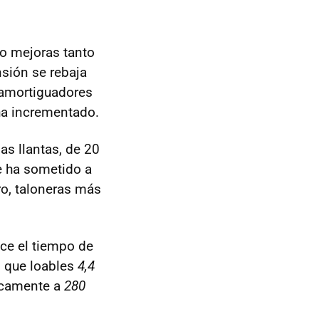
ho mejoras tanto
nsión se rebaja
 amortiguadores
ha incrementado.
las llantas, de 20
e ha sometido a
ro, taloneras más
ce el tiempo de
 que loables
4,4
nicamente a
280