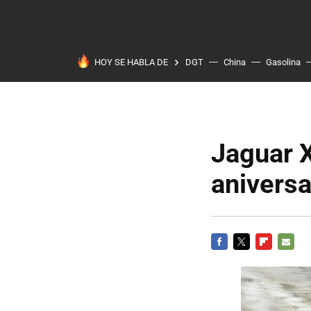
HOY SE HABLA DE
DGT
China
Gasolina
Jaguar X
aniversa
FACEBOOK
TWITTER
FLIPBOARD
E-
MAIL