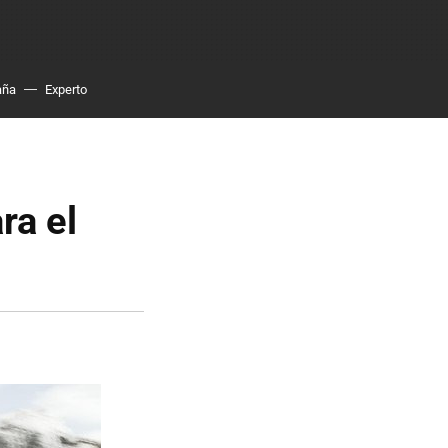
aña
Experto
ra el