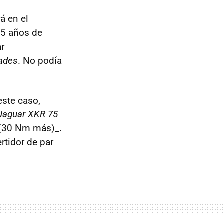
á en el
5 años de
ar
ades
. No podía
este caso,
Jaguar XKR 75
(30 Nm más)_.
rtidor de par