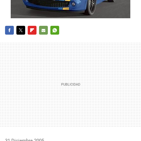
FACEBOOK
TWITTER
FLIPBOARD
E-
WHATSAPP
MAIL
31 Diciembre 2005