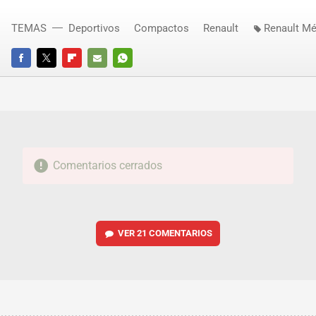
TEMAS
Deportivos
Compactos
Renault
Renault M
FACEBOOK
TWITTER
FLIPBOARD
E-
WHATSAPP
MAIL
Comentarios cerrados
VER
21 COMENTARIOS