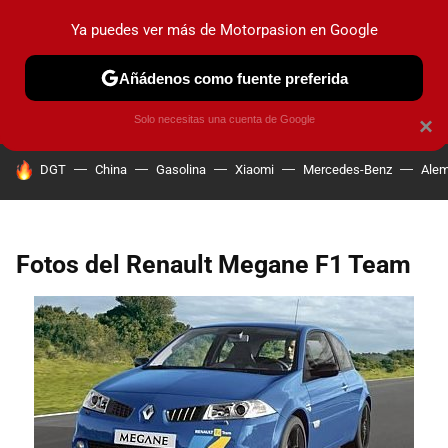
Ya puedes ver más de Motorpasion en Google
PRUEBAS
COCHES ELÉCTRICOS
OBSERVATORIO
F1
Añádenos como fuente preferida
Solo necesitas una cuenta de Google
×
HOY SE HABLA DE
DGT
China
Gasolina
Xiaomi
Mercedes-Benz
Alem
Fotos del Renault Megane F1 Team