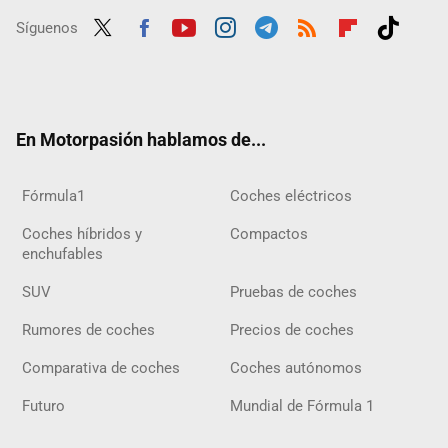
Síguenos
Twit
Fac
Yout
Inst
Tele
RSS
Flip
Tikt
ter
ebo
ube
agra
gra
boar
ok
ok
m
m
d
En Motorpasión hablamos de...
Fórmula1
Coches eléctricos
Coches híbridos y
Compactos
enchufables
SUV
Pruebas de coches
Rumores de coches
Precios de coches
Comparativa de coches
Coches autónomos
Futuro
Mundial de Fórmula 1