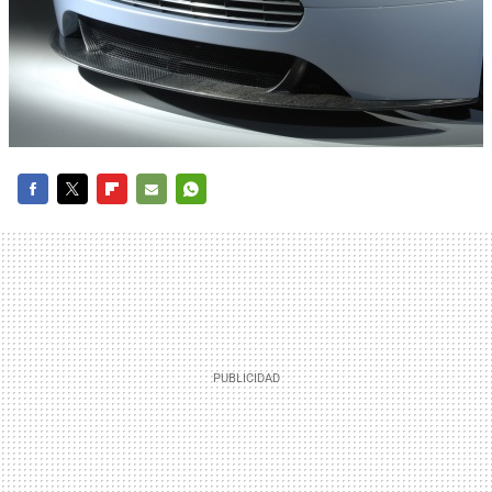
FACEBOOK
TWITTER
FLIPBOARD
E-
WHATSAPP
MAIL