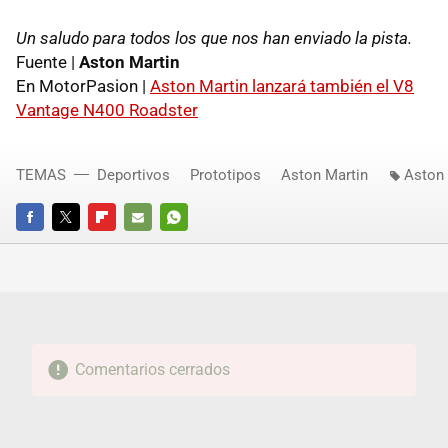
Un saludo para todos los que nos han enviado la pista.
Fuente |
Aston Martin
En MotorPasion |
Aston Martin lanzará también el V8
Vantage N400 Roadster
TEMAS
Deportivos
Prototipos
Aston Martin
Aston 
FACEBOOK
TWITTER
FLIPBOARD
E-
WHATSAPP
MAIL
Comentarios cerrados