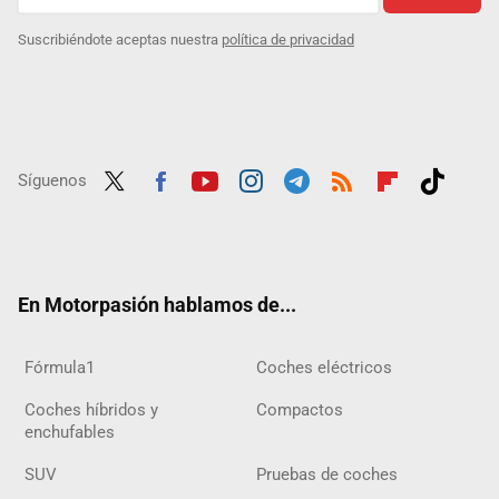
Suscribiéndote aceptas nuestra
política de privacidad
Síguenos
Twit
Fac
Yout
Inst
Tele
RSS
Flip
Tikt
ter
ebo
ube
agra
gra
boar
ok
ok
m
m
d
En Motorpasión hablamos de...
Fórmula1
Coches eléctricos
Coches híbridos y
Compactos
enchufables
SUV
Pruebas de coches