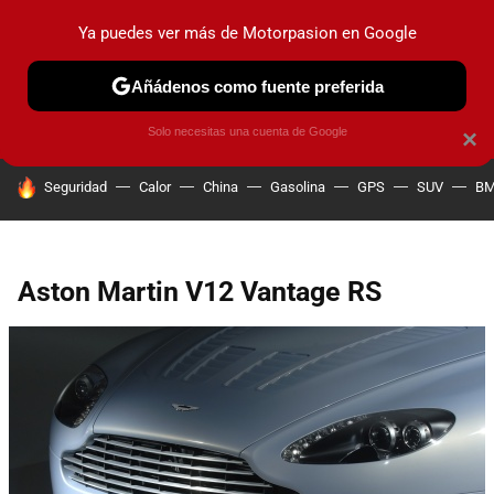
Ya puedes ver más de Motorpasion en Google
PRUEBAS
COCHES ELÉCTRICOS
OBSERVATORIO
F1
Añádenos como fuente preferida
Solo necesitas una cuenta de Google
×
HOY SE HABLA DE
Seguridad
Calor
China
Gasolina
GPS
SUV
B
Aston Martin V12 Vantage RS