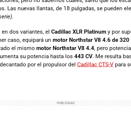
ciones, pero no sabemos cuales, salvo que los esc
. Las nuevas llantas, de 18 pulgadas, se pueden el
serie)
.
 en dos variantes, el
Cadillac XLR Platinum
y por sup
imer caso, equipará un
motor Northstar V8 4.6 de 320
izado el mismo
motor Northstar V8 4.4
, pero potenci
umenta su potencia hasta los
443 CV
. Me resulta ba
decantado por el propulsor del
Cadillac CTS-V
para s