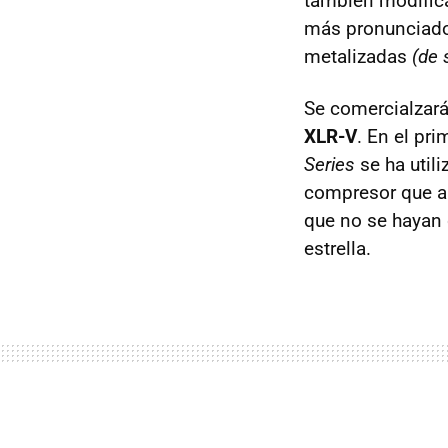
también modifica
más pronunciados
metalizadas
(de 
Se comercialzará
XLR-V
. En el pr
Series
se ha util
compresor que a
que no se hayan 
estrella.