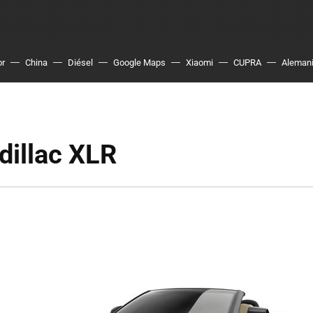
or
China
Diésel
Google Maps
Xiaomi
CUPRA
Aleman
dillac XLR