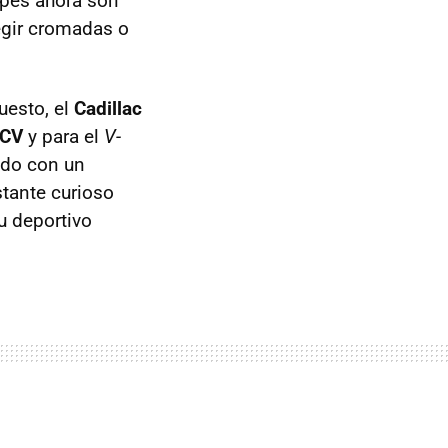
apes ahora son
egir cromadas o
uesto, el
Cadillac
 CV
y para el
V-
ado con un
stante curioso
u deportivo