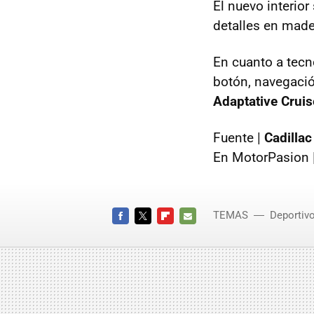
El nuevo interio
detalles en made
En cuanto a tecn
botón, navegació
Adaptative Cruis
Fuente |
Cadillac
En MotorPasion 
TEMAS
Deportiv
FACEBOOK
TWITTER
FLIPBOARD
E-
MAIL