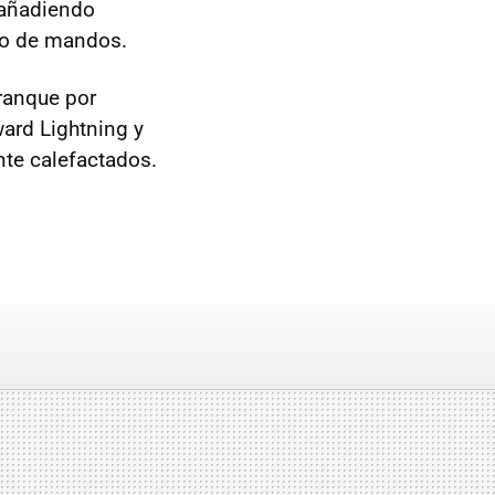
, añadiendo
dro de mandos.
rranque por
ward Lightning y
nte calefactados.